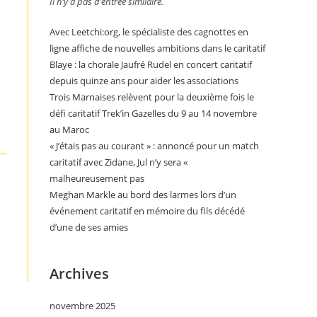
Il n’y a pas d’entrée similaire.
Avec Leetchi:org, le spécialiste des cagnottes en
ligne affiche de nouvelles ambitions dans le caritatif
Blaye : la chorale Jaufré Rudel en concert caritatif
depuis quinze ans pour aider les associations
Trois Marnaises relèvent pour la deuxième fois le
défi caritatif Trek’in Gazelles du 9 au 14 novembre
au Maroc
« J’étais pas au courant » : annoncé pour un match
caritatif avec Zidane, Jul n’y sera «
malheureusement pas
Meghan Markle au bord des larmes lors d’un
événement caritatif en mémoire du fils décédé
d’une de ses amies
Archives
novembre 2025