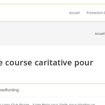
Accueil
Protection 
Accueil
e course caritative pour
rowdfunding:
e Lions Club Piscop – Saint-Brice-sous-Forêt, pour récolter un