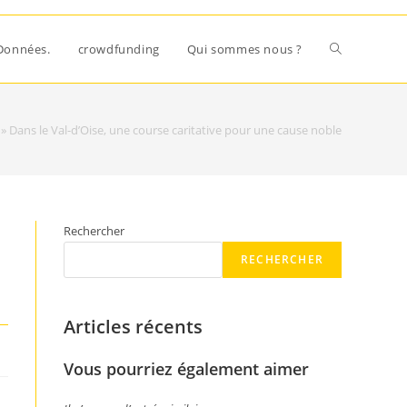
Données.
crowdfunding
Qui sommes nous ?
»
Dans le Val-d’Oise, une course caritative pour une cause noble
Rechercher
RECHERCHER
Articles récents
Vous pourriez également aimer