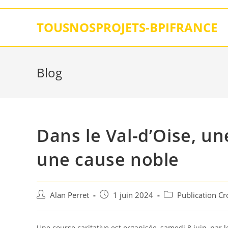
Skip
to
TOUSNOSPROJETS-BPIFRANCE
content
Blog
Dans le Val-d’Oise, un
une cause noble
Auteur/autrice
Post
Post
Alan Perret
1 juin 2024
Publication C
de
published:
category:
la
publication :
Une course caritative est organisée, samedi 8 juin, par l