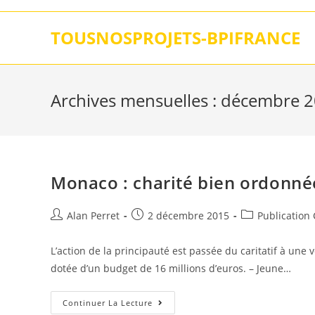
Skip
to
TOUSNOSPROJETS-BPIFRANCE
content
Archives mensuelles : décembre 
Monaco : charité bien ordonné
Auteur/autrice
Post
Post
Alan Perret
2 décembre 2015
Publication
de
published:
category:
la
L’action de la principauté est passée du caritatif à une
publication :
dotée d’un budget de 16 millions d’euros. – Jeune…
Monaco
Continuer La Lecture
: