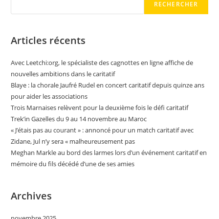
Financer
RECHERCHER
Une
Entreprise,
Un
Nouveau
Produit
Articles récents
Ou
Service
Avec Leetchi:org, le spécialiste des cagnottes en ligne affiche de
nouvelles ambitions dans le caritatif
Blaye : la chorale Jaufré Rudel en concert caritatif depuis quinze ans
pour aider les associations
Trois Marnaises relèvent pour la deuxième fois le défi caritatif
Trek’in Gazelles du 9 au 14 novembre au Maroc
« J’étais pas au courant » : annoncé pour un match caritatif avec
Zidane, Jul n’y sera « malheureusement pas
Meghan Markle au bord des larmes lors d’un événement caritatif en
mémoire du fils décédé d’une de ses amies
Archives
novembre 2025