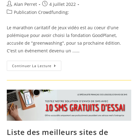
Auteur/autrice
Post
Alan Perret
4 juillet 2022
de
published:
Post
Publication Crowdfunding:
la
category:
publication :
Le marathon caritatif de jeux vidéo est au coeur d'une
polémique pour avoir choisi la fondation GoodPlanet,
accusée de "greenwashing", pour sa prochaine édition.
C'est un événement devenu un ...…
Z
Continuer La Lecture
Event:
Polémique
Autour
Du
Choix
De
La
Fondation
GoodPlanet
Pour
Le
…
Liste des meilleurs sites de