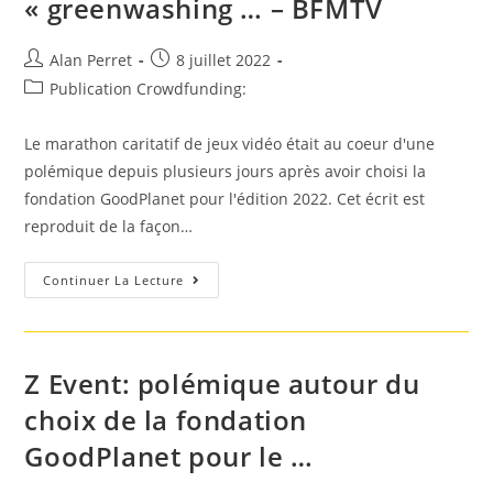
« greenwashing … – BFMTV
Auteur/autrice
Post
Alan Perret
8 juillet 2022
de
published:
Post
Publication Crowdfunding:
la
category:
publication :
Le marathon caritatif de jeux vidéo était au coeur d'une
polémique depuis plusieurs jours après avoir choisi la
fondation GoodPlanet pour l'édition 2022. Cet écrit est
reproduit de la façon…
ZEvent
Continuer La Lecture
2022:
La
Fondation
GoodPlanet,
Accusée
De
Z Event: polémique autour du
« Greenwashing
…
choix de la fondation
–
BFMTV
GoodPlanet pour le …