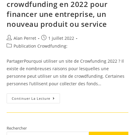
crowdfunding en 2022 pour
financer une entreprise, un
nouveau produit ou service
Auteur/autrice
Post
Alan Perret
1 juillet 2022
de
published:
Post
Publication Crowdfunding:
la
category:
publication :
PartagerPourquoi utiliser un site de Crowfunding 2022 ? Il
existe de nombreuses raisons pour lesquelles une
personne peut utiliser un site de crowdfunding. Certaines
personnes l’utilisent pour collecter des fonds…
Liste
Continuer La Lecture
Des
Meilleurs
Sites
De
Crowdfunding
En
2022
Rechercher
Pour