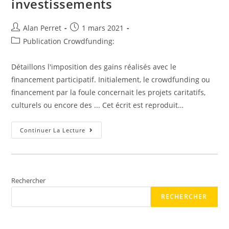
investissements
Auteur/autrice
Post
Alan Perret
1 mars 2021
de
published:
Post
Publication Crowdfunding:
la
category:
publication :
Détaillons l'imposition des gains réalisés avec le
financement participatif. Initialement, le crowdfunding ou
financement par la foule concernait les projets caritatifs,
culturels ou encore des ... Cet écrit est reproduit…
Crowdfunding
Continuer La Lecture
Immobilier
:
Quelle
Fiscalité
Pour
Les
Investissements
Rechercher
RECHERCHER