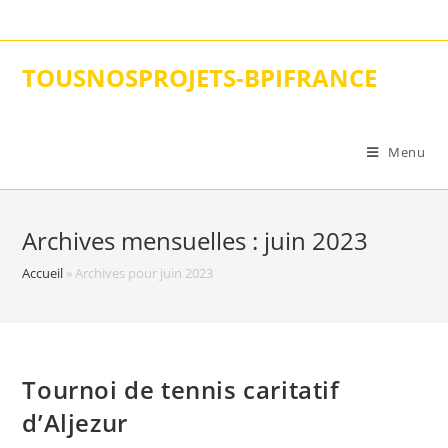
Skip
to
content
TOUSNOSPROJETS-BPIFRANCE
Menu
Archives mensuelles : juin 2023
Accueil
»
Archives pour juin 2023
Tournoi de tennis caritatif
d’Aljezur