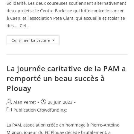
Solidarité. Les deux coureuses soutiennent alternativement
deux projets : le Centre Baclesse qui lutte contre le cancer
à Caen, et l'association Ptea Clara, qui accueille et scolarise
des ... Cet…
Courseulles-
Continuer La Lecture
Sur-
Mer.
« Liber’Trail »
:
Courir
Pour
La journée caritative de la PAM a
Soutenir
Des
remporté un beau succès à
Actions
Caritatives
Plouay
Auteur/autrice
Post
Alan Perret
26 juin 2023
de
published:
Post
Publication Crowdfunding:
la
category:
publication :
La PAM, association créée en hommage à Pierre-Antoine
Mignon, joueur du FC Plouay décédé brutalement, a