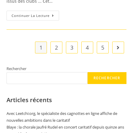
issus des clubs ... Cet…
Plouyé.
Continuer La Lecture
Football
:
Match
Caritatif
Pour
L’association
Williams
1
2
3
4
5
Aller à 
Beuren
Rechercher
RECHERCHER
Articles récents
Avec Leetchi:org, le spécialiste des cagnottes en ligne affiche de
nouvelles ambitions dans le caritatif
Blaye : la chorale Jaufré Rudel en concert caritatif depuis quinze ans