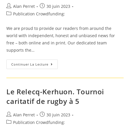
Auteur/autrice
Post
Alan Perret
30 juin 2023
de
published:
Post
Publication Crowdfunding:
la
category:
publication :
We are proud to provide our readers from around the
world with independent, honest and unbiased news for
free – both online and in print. Our dedicated team
supports the…
Tournoi
Continuer La Lecture
De
Tennis
Caritatif
D’Aljezur
Le Relecq-Kerhuon. Tournoi
caritatif de rugby à 5
Auteur/autrice
Post
Alan Perret
30 juin 2023
de
published:
Post
Publication Crowdfunding:
la
category: