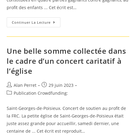
profit des enfants ... Cet écrit est…
Larmor-
Continuer La Lecture
Plage.
Concours
De
Pétanque
Caritatif
Une belle somme collectée dans
le cadre d’un concert caritatif à
l’église
Auteur/autrice
Post
Alan Perret
29 juin 2023
de
published:
Post
Publication Crowdfunding:
la
category:
publication :
Saint-Georges-de-Poisieux. Concert de soutien au profit de
la FRC. La petite église de Saint-Georges-de-Poisieux était
juste assez grande pour accueillir, samedi dernier, une
centaine de ... Cet écrit est reproduit…