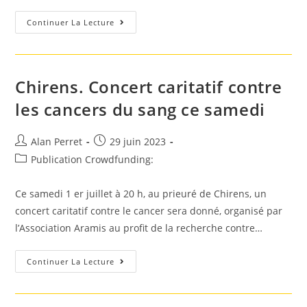
Une
Continuer La Lecture
Belle
Somme
Collectée
Dans
Le
Cadre
Chirens. Concert caritatif contre
D’un
Concert
les cancers du sang ce samedi
Caritatif
À
L’église
Auteur/autrice
Post
Alan Perret
29 juin 2023
de
published:
Post
Publication Crowdfunding:
la
category:
publication :
Ce samedi 1 er juillet à 20 h, au prieuré de Chirens, un
concert caritatif contre le cancer sera donné, organisé par
l’Association Aramis au profit de la recherche contre…
Chirens.
Continuer La Lecture
Concert
Caritatif
Contre
Les