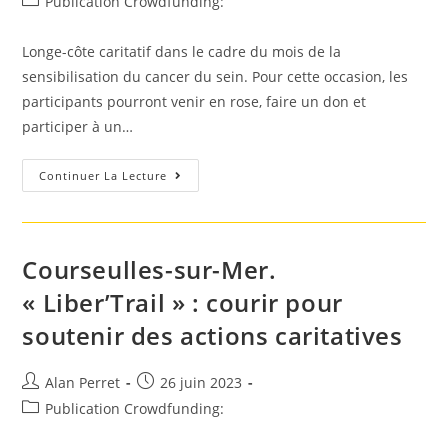
Post
Publication Crowdfunding:
la
category:
publication :
Longe-côte caritatif dans le cadre du mois de la
sensibilisation du cancer du sein. Pour cette occasion, les
participants pourront venir en rose, faire un don et
participer à un…
Lancieux.
Continuer La Lecture
Longe-
Côte
Caritatif
Courseulles-sur-Mer.
« Liber’Trail » : courir pour
soutenir des actions caritatives
Auteur/autrice
Post
Alan Perret
26 juin 2023
de
published:
Post
Publication Crowdfunding:
la
category:
publication :