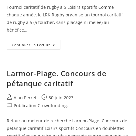
publication :
Tournoi caritatif de rugby à 5 Loisirs sportifs Comme
chaque année, le LRK Rugby organise un tournoi caritatif
de rugby à 5 (à toucher, sans placage ni mêlée) au
bénéfice…
Le
Continuer La Lecture
Relecq-
Kerhuon.
Tournoi
Caritatif
De
Rugby
Larmor-Plage. Concours de
À
5
pétanque caritatif
Auteur/autrice
Post
Alan Perret
30 juin 2023
de
published:
Post
Publication Crowdfunding:
la
category:
publication :
Retour au moteur de recherche Larmor-Plage. Concours de
pétanque caritatif Loisirs sportifs Concours en doublettes
constituées en quatre parties gagnants contre gagnants, au