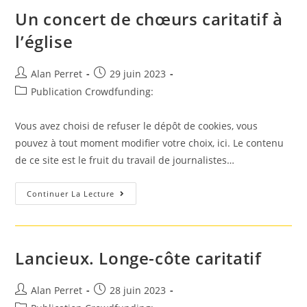
Cancers
Du
Un concert de chœurs caritatif à
Sang
Ce
l’église
Samedi
Auteur/autrice
Post
Alan Perret
29 juin 2023
de
published:
Post
Publication Crowdfunding:
la
category:
publication :
Vous avez choisi de refuser le dépôt de cookies, vous
pouvez à tout moment modifier votre choix, ici. Le contenu
de ce site est le fruit du travail de journalistes…
Un
Continuer La Lecture
Concert
De
Chœurs
Caritatif
À
L’église
Lancieux. Longe-côte caritatif
Auteur/autrice
Post
Alan Perret
28 juin 2023
de
published: