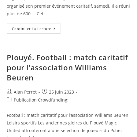
organisé son premier événement caritatif, samedi. Il a réuni
plus de 600 ... Cet…
La
Continuer La Lecture
Journée
Caritative
De
La
PAM
A
Plouyé. Football : match caritatif
Remporté
Un
pour l’association Williams
Beau
Succès
Beuren
À
Plouay
Auteur/autrice
Post
Alan Perret
25 juin 2023
de
published:
Post
Publication Crowdfunding:
la
category:
publication :
Football : match caritatif pour l’association Williams Beuren
Loisirs sportifs Les anciennes gloires du Plouyé Magic
United affronteront à une sélection de joueurs du Poher