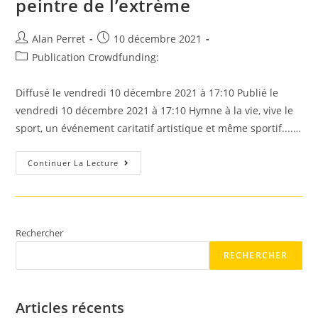
peintre de l’extrème
Auteur/autrice
Post
Alan Perret
10 décembre 2021
de
published:
Post
Publication Crowdfunding:
la
category:
publication :
Diffusé le vendredi 10 décembre 2021 à 17:10 Publié le
vendredi 10 décembre 2021 à 17:10 Hymne à la vie, vive le
sport, un événement caritatif artistique et même sportif....…
Reims
Continuer La Lecture
:
Un
Show
Caritatif
Avec
Un
Peintre
Rechercher
De
L’extrème
RECHERCHER
Articles récents