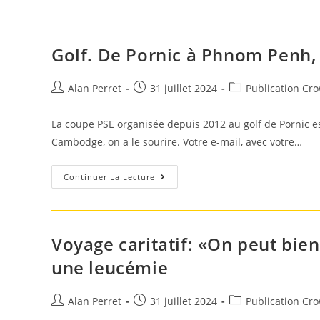
Salle
Polyvalente
Le
Pallet,
Vendredi
Golf. De Pornic à Phnom Penh, le
30
Août
2024.
Auteur/autrice
Post
Post
Alan Perret
31 juillet 2024
Publication Cr
de
published:
category:
la
La coupe PSE organisée depuis 2012 au golf de Pornic es
publication :
Cambodge, on a le sourire. Votre e-mail, avec votre…
Golf.
Continuer La Lecture
De
Pornic
À
Phnom
Penh,
Le
Voyage caritatif: «On peut bien
Golf
Trait
une leucémie
D’union
Caritatif
Auteur/autrice
Post
Post
Alan Perret
31 juillet 2024
Publication Cr
de
published:
category: