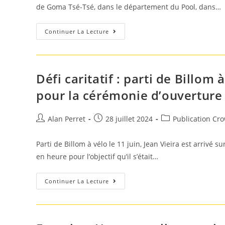
publication :
de Goma Tsé-Tsé, dans le département du Pool, dans…
Œuvres
Continuer La Lecture
Sociales
:
Deux
Organisations
Caritatives
Font
Défi caritatif : parti de Billom 
Un
Don
pour la cérémonie d’ouverture
D’une
École
À
L’Etat
Auteur/autrice
Post
Post
Alan Perret
28 juillet 2024
Publication Cr
Congolais
de
published:
category:
la
Parti de Billom à vélo le 11 juin, Jean Vieira est arrivé 
publication :
en heure pour l’objectif qu’il s’était…
Défi
Continuer La Lecture
Caritatif
:
Parti
De
Billom
À