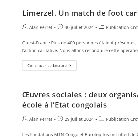
Entre
Les
Légendes
Limerzel. Un match de foot car
Lensoises
Et
Les
Auteur/autrice
Post
Légendes
Post
Alan Perret
30 juillet 2024
Publication Cr
Du
de
published:
category:
Sport
la
Au
Ouest-France Plus de 400 personnes étaient présentes, s
Stade
publication :
Bollaert
l’action caritative. Nous allons reconduire cette opérati
Limerzel.
Continuer La Lecture
Un
Match
De
Foot
Caritatif
Réunit
Œuvres sociales : deux organis
Plus
De
école à l’Etat congolais
400
Personnes
Auteur/autrice
Post
Post
Alan Perret
29 juillet 2024
Publication Cr
de
published:
category:
la
Les Fondations MTN Congo et Burotop Iris ont offert, le 2