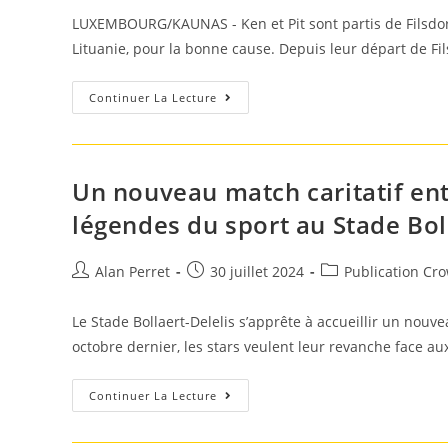
la
LUXEMBOURG/KAUNAS - Ken et Pit sont partis de Filsdor
publication :
Lituanie, pour la bonne cause. Depuis leur départ de F
Voyage
Continuer La Lecture
Caritatif:
«On
Peut
Bien
Souffrir
Un
Un nouveau match caritatif ent
Peu»
Pour
légendes du sport au Stade Bol
Ceux
Qui
Ont
Une
Auteur/autrice
Post
Post
Alan Perret
30 juillet 2024
Publication Cr
Leucémie
de
published:
category:
la
Le Stade Bollaert-Delelis s’apprête à accueillir un nouv
publication :
octobre dernier, les stars veulent leur revanche face a
Un
Continuer La Lecture
Nouveau
Match
Caritatif