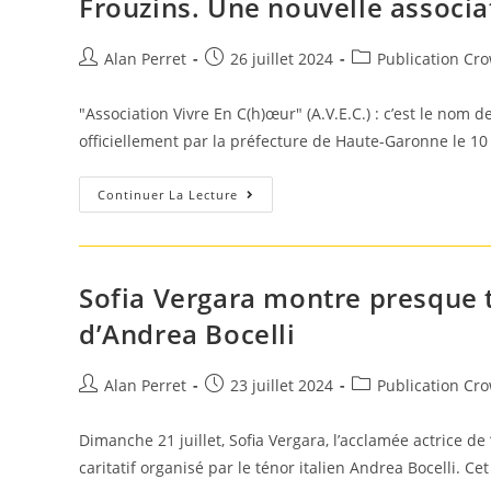
Frouzins. Une nouvelle associat
Vélo,
Jean
Vieira
Auteur/autrice
Post
Est
Post
Alan Perret
26 juillet 2024
Publication Cr
Arrivé
de
published:
category:
À
la
Temps
"Association Vivre En C(h)œur" (A.V.E.C.) : c’est le nom 
Pour
publication :
La
officiellement par la préfecture de Haute-Garonne le 10 
Cérémonie
D’ouverture
Des
Frouzins.
JO
Continuer La Lecture
Une
Nouvelle
Association
Caritative
Sofia Vergara montre presque t
d’Andrea Bocelli
Auteur/autrice
Post
Post
Alan Perret
23 juillet 2024
Publication Cr
de
published:
category:
la
Dimanche 21 juillet, Sofia Vergara, l’acclamée actrice de
publication :
caritatif organisé par le ténor italien Andrea Bocelli. Ce