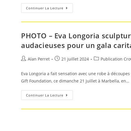
Sofia
Continuer La Lecture
Vergara
Montre
Presque
Trop
Lors
De
PHOTO – Eva Longoria sculptur
L’événement
Caritatif
audacieuses pour un gala carit
D’Andrea
Bocelli
Auteur/autrice
Post
Post
Alan Perret
21 juillet 2024
Publication Cr
de
published:
category:
la
Eva Longoria a fait sensation avec une robe à découpes f
publication :
Gift Foundation, ce dimanche 21 juillet à Marbella, en…
PHOTO
Continuer La Lecture
–
Eva
Longoria
Sculpturale
En
Robe
Rouge
Aux