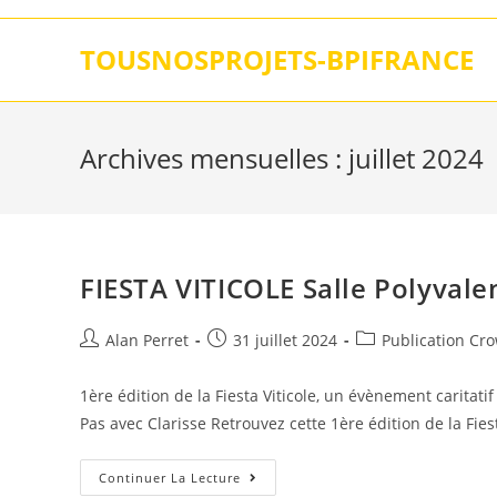
Skip
to
TOUSNOSPROJETS-BPIFRANCE
content
Archives mensuelles : juillet 2024
FIESTA VITICOLE Salle Polyvalen
Auteur/autrice
Post
Post
Alan Perret
31 juillet 2024
Publication Cr
de
published:
category:
la
1ère édition de la Fiesta Viticole, un évènement caritatif
publication :
Pas avec Clarisse Retrouvez cette 1ère édition de la Fie
FIESTA
Continuer La Lecture
VITICOLE