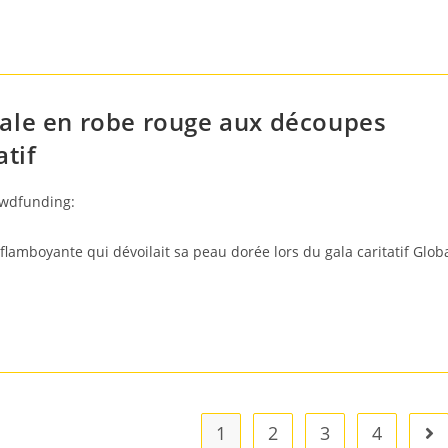
ale en robe rouge aux découpes
atif
owdfunding:
lamboyante qui dévoilait sa peau dorée lors du gala caritatif Glob
1
2
3
4
All