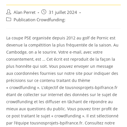
Auteur/autrice
Post
Alan Perret
31 juillet 2024
de
published:
Post
Publication Crowdfunding:
la
category:
publication :
La coupe PSE organisée depuis 2012 au golf de Pornic est
devenue la compétition la plus fréquentée de la saison. Au
Cambodge, on a le sourire. Votre e-mail, avec votre
consentement, est … Cet écrit est reproduit de la façon la
plus honnête qui soit. Vous pouvez envoyer un message
aux coordonnées fournies sur notre site pour indiquer des
précisions sur ce contenu traitant du thème
« crowdfunding ». L’objectif de tousnosprojets-bpifrance.fr
étant de collecter sur internet des données sur le sujet de
crowdfunding et les diffuser en tâchant de répondre au
mieux aux questions du public. Vous pouvez tirer profit de
ce post traitant le sujet « crowdfunding ». Il est sélectionné
par l’équipe tousnosprojets-bpifrance.fr. Consultez notre