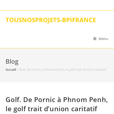
Skip
to
content
TOUSNOSPROJETS-BPIFRANCE
Menu
Blog
Accueil
»
Golf. De Pornic à Phnom Penh, le golf trait d’union caritatif
Golf. De Pornic à Phnom Penh,
le golf trait d’union caritatif