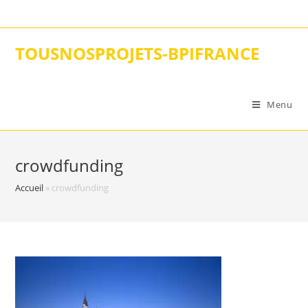
Skip
to
content
TOUSNOSPROJETS-BPIFRANCE
Menu
crowdfunding
Accueil
»
crowdfunding