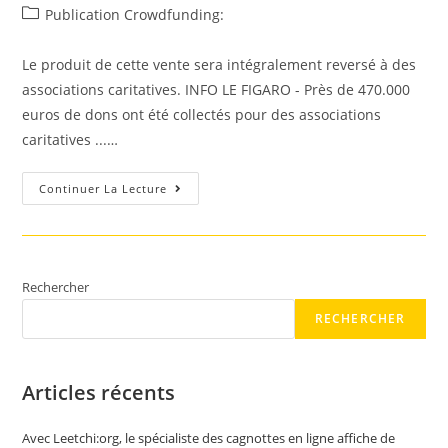
de
published:
Post
Publication Crowdfunding:
la
category:
publication :
Le produit de cette vente sera intégralement reversé à des
associations caritatives. INFO LE FIGARO - Près de 470.000
euros de dons ont été collectés pour des associations
caritatives ...…
Associations
Continuer La Lecture
Caritatives
Rechercher
RECHERCHER
Articles récents
Avec Leetchi:org, le spécialiste des cagnottes en ligne affiche de