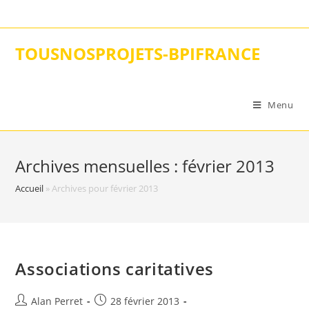
Skip
to
content
TOUSNOSPROJETS-BPIFRANCE
Menu
Archives mensuelles : février 2013
Accueil
»
Archives pour février 2013
Associations caritatives
Auteur/autrice
Post
Alan Perret
28 février 2013