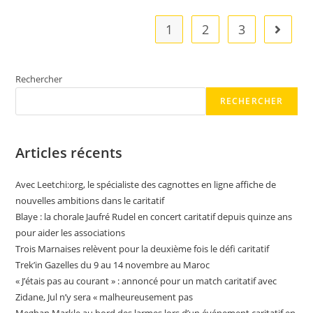
Textes
Complets
De
1
2
3
Aller à 
La
Loi
Et
Des
Décrets
Rechercher
D’applications
RECHERCHER
Articles récents
Avec Leetchi:org, le spécialiste des cagnottes en ligne affiche de
nouvelles ambitions dans le caritatif
Blaye : la chorale Jaufré Rudel en concert caritatif depuis quinze ans
pour aider les associations
Trois Marnaises relèvent pour la deuxième fois le défi caritatif
Trek’in Gazelles du 9 au 14 novembre au Maroc
« J’étais pas au courant » : annoncé pour un match caritatif avec
Zidane, Jul n’y sera « malheureusement pas
Meghan Markle au bord des larmes lors d’un événement caritatif en