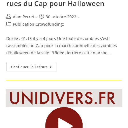
rues du Cap pour Halloween
Auteur/autrice
Post
Alan Perret
30 octobre 2022
de
published:
Post
Publication Crowdfunding:
la
category:
publication :
Durée : 01:15 il y a 4 jours Une foule de zombies s'est
rassemblée au Cap pour la marche annuelle des zombies
d'Halloween de la ville. "L'idée derrière cette marche…
Afrique
Continuer La Lecture
Du
Sud:
Un
Défilé
De
Zombies
« Caritatif »
Dans
Les
Rues
Du
Cap
Pour
Halloween