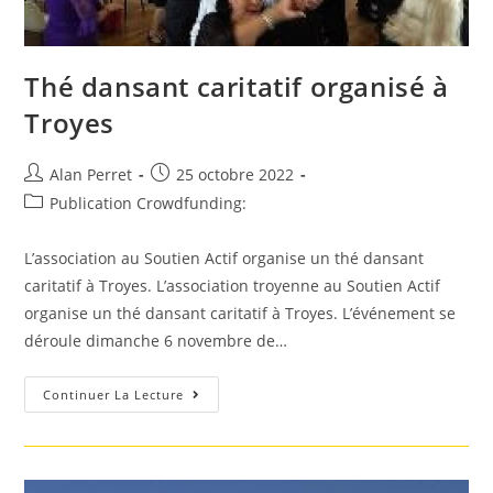
Thé dansant caritatif organisé à
Troyes
Auteur/autrice
Post
Alan Perret
25 octobre 2022
de
published:
Post
Publication Crowdfunding:
la
category:
publication :
L’association au Soutien Actif organise un thé dansant
caritatif à Troyes. L’association troyenne au Soutien Actif
organise un thé dansant caritatif à Troyes. L’événement se
déroule dimanche 6 novembre de…
Thé
Continuer La Lecture
Dansant
Caritatif
Organisé
À
Troyes