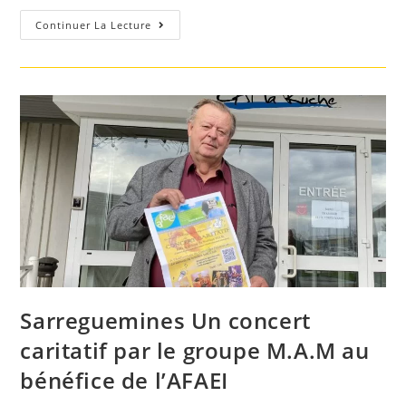
Festival
Continuer La Lecture
Taurin
Caritatif
«
Un
Toro
Pour
Un
Rêve
D’enfant
Sarreguemines Un concert
caritatif par le groupe M.A.M au
bénéfice de l’AFAEI