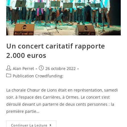
Un concert caritatif rapporte
2.000 euros
Auteur/autrice
Post
Alan Perret
26 octobre 2022
de
published:
Post
Publication Crowdfunding:
la
category:
publication :
La chorale Chœur de Lions était en représentation, samedi
soir, à l’espace des Carrières, à Ormes. Le concert s’est
déroulé devant un parterre de deux cents personnes : la
première partie…
Un
Continuer La Lecture