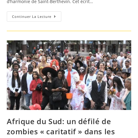
d’harmonie de Saint-Berthevin. Cet écrit…
Laval.
Continuer La Lecture
Un
Concert
Caritatif
Au
Profit
Des
Familles
De
Militaires
Et
Blessés
Des
Armées
Afrique du Sud: un défilé de
zombies « caritatif » dans les