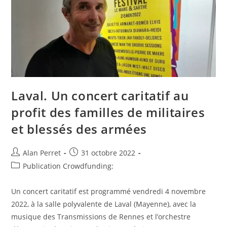
Laval. Un concert caritatif au
profit des familles de militaires
et blessés des armées
Auteur/autrice
Post
Alan Perret
31 octobre 2022
de
published:
Post
Publication Crowdfunding:
la
category:
publication :
Un concert caritatif est programmé vendredi 4 novembre
2022, à la salle polyvalente de Laval (Mayenne), avec la
musique des Transmissions de Rennes et l’orchestre