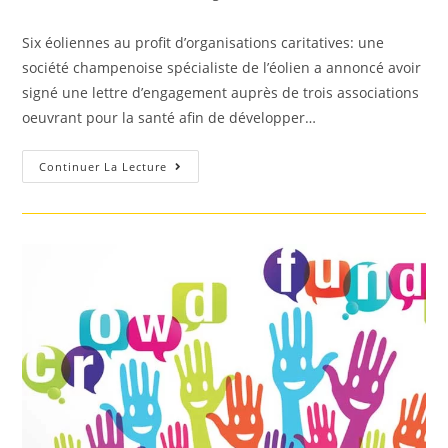
la
category:
publication :
Six éoliennes au profit d’organisations caritatives: une
société champenoise spécialiste de l’éolien a annoncé avoir
signé une lettre d’engagement auprès de trois associations
oeuvrant pour la santé afin de développer…
Un
Continuer La Lecture
Parc
Éolien
«
Caritatif
»
En
Développement
En
Champagne