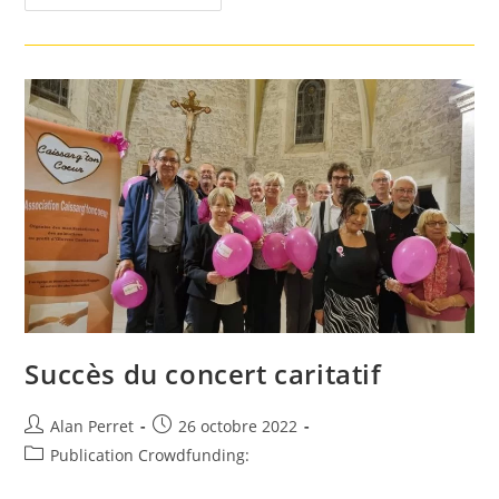
Concert
Caritatif
Rapporte
2.000
Euros
Succès du concert caritatif
Auteur/autrice
Post
Alan Perret
26 octobre 2022
de
published:
Post
Publication Crowdfunding:
la
category:
publication :