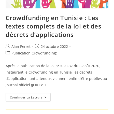
Crowdfunding en Tunisie : Les
textes complets de la loi et des
décrets d’applications
Auteur/autrice
Post
Alan Perret
24 octobre 2022
de
published:
Post
Publication Crowdfunding:
la
category:
publication :
Après la publication de la loi n°2020-37 du 6 août 2020,
instaurant le Crowdfunding en Tunisie, les décrets
d’application tant attendus viennent enfin d’être publiés au
Journal officiel (JORT du…
Crowdfunding
Continuer La Lecture
En
Tunisie
:
Les