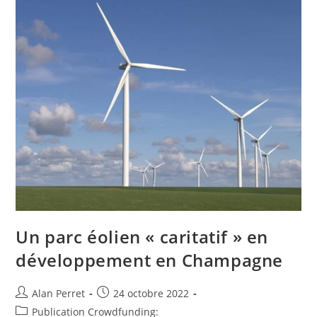
Un parc éolien « caritatif » en
développement en Champagne
Auteur/autrice
Post
Alan Perret
24 octobre 2022
de
published:
Post
Publication Crowdfunding: