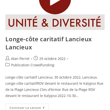
Longe-côte caritatif Lancieux
Lancieux
Auteur/autrice
Post
Alan Perret
29 octobre 2022
de
published:
Post
Publication Crowdfunding:
la
category:
publication :
Longe-côte caritatif Lancieux, 30 octobre 2022, Lancieux.
Longe-côte caritatifRDV devant le restaurant le Kalypso Rue
de la Plage Lancieux Ctes-d’Armor Rue de la Plage RDV
devant le restaurant le Kalypso 2022-10-30…
Longe-
Continuer La Lecture