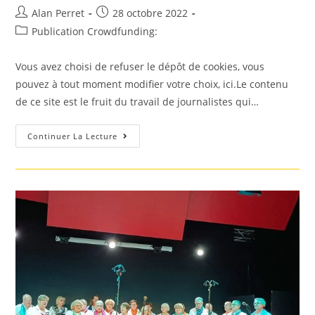
Auteur/autrice
Post
Alan Perret
28 octobre 2022
de
published:
Post
Publication Crowdfunding:
la
category:
publication :
Vous avez choisi de refuser le dépôt de cookies, vous
pouvez à tout moment modifier votre choix, ici.Le contenu
de ce site est le fruit du travail de journalistes qui…
Sarreguemines
Continuer La Lecture
Un
Concert
Caritatif
Par
Le
Groupe
M.A.M
Au
Bénéfice
De
L’AFAEI