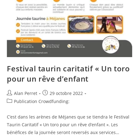
Festival taurin caritatif « Un toro
pour un rêve d’enfant
Auteur/autrice
Post
Alan Perret
29 octobre 2022
de
published:
Post
Publication Crowdfunding:
la
category:
publication :
C’est dans les arènes de Méjanes que se tiendra le Festival
Taurin Caritatif « Un toro pour un rêve d’enfant ». Les
bénéfices de la journée seront reversés aux services…