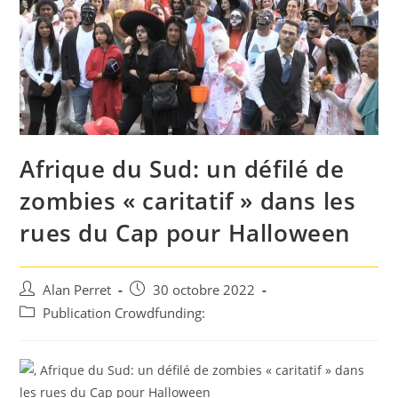
Afrique du Sud: un défilé de
zombies « caritatif » dans les
rues du Cap pour Halloween
Auteur/autrice
Post
Alan Perret
30 octobre 2022
de
published:
Post
Publication Crowdfunding:
la
category:
publication :