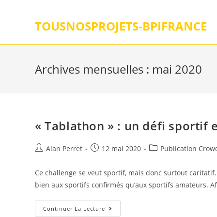
Skip
to
TOUSNOSPROJETS-BPIFRANCE
content
Archives mensuelles : mai 2020
« Tablathon » : un défi sportif e
Auteur/autrice
Post
Post
Alan Perret
12 mai 2020
Publication Crow
de
published:
category:
la
Ce challenge se veut sportif, mais donc surtout caritatif
publication :
bien aux sportifs confirmés qu’aux sportifs amateurs. Af
« Tablathon »
Continuer La Lecture
: