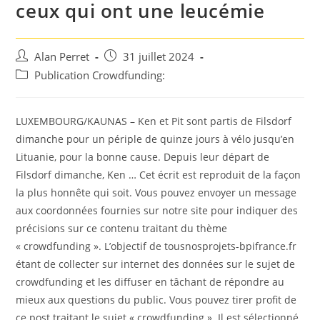
ceux qui ont une leucémie
Auteur/autrice
Post
Alan Perret
31 juillet 2024
de
published:
Post
Publication Crowdfunding:
la
category:
publication :
LUXEMBOURG/KAUNAS – Ken et Pit sont partis de Filsdorf
dimanche pour un périple de quinze jours à vélo jusqu’en
Lituanie, pour la bonne cause. Depuis leur départ de
Filsdorf dimanche, Ken … Cet écrit est reproduit de la façon
la plus honnête qui soit. Vous pouvez envoyer un message
aux coordonnées fournies sur notre site pour indiquer des
précisions sur ce contenu traitant du thème
« crowdfunding ». L’objectif de tousnosprojets-bpifrance.fr
étant de collecter sur internet des données sur le sujet de
crowdfunding et les diffuser en tâchant de répondre au
mieux aux questions du public. Vous pouvez tirer profit de
ce post traitant le sujet « crowdfunding ». Il est sélectionné