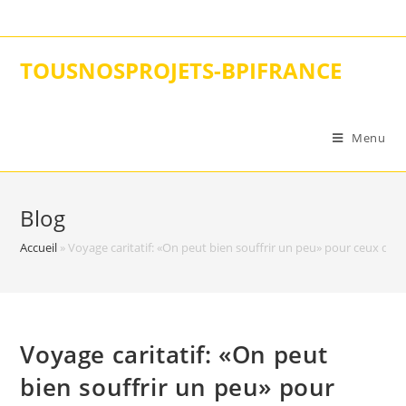
Skip
to
content
TOUSNOSPROJETS-BPIFRANCE
Menu
Blog
Accueil
»
Voyage caritatif: «On peut bien souffrir un peu» pour ceux qui
Voyage caritatif: «On peut
bien souffrir un peu» pour