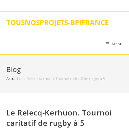
Skip
to
content
TOUSNOSPROJETS-BPIFRANCE
Menu
Blog
Accueil
»
Le Relecq-Kerhuon. Tournoi caritatif de rugby à 5
Le Relecq-Kerhuon. Tournoi
caritatif de rugby à 5