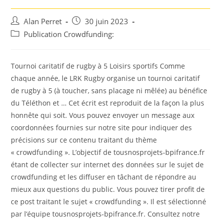
Auteur/autrice
Post
Alan Perret
30 juin 2023
de
published:
Post
Publication Crowdfunding:
la
category:
publication :
Tournoi caritatif de rugby à 5 Loisirs sportifs Comme
chaque année, le LRK Rugby organise un tournoi caritatif
de rugby à 5 (à toucher, sans placage ni mêlée) au bénéfice
du Téléthon et … Cet écrit est reproduit de la façon la plus
honnête qui soit. Vous pouvez envoyer un message aux
coordonnées fournies sur notre site pour indiquer des
précisions sur ce contenu traitant du thème
« crowdfunding ». L’objectif de tousnosprojets-bpifrance.fr
étant de collecter sur internet des données sur le sujet de
crowdfunding et les diffuser en tâchant de répondre au
mieux aux questions du public. Vous pouvez tirer profit de
ce post traitant le sujet « crowdfunding ». Il est sélectionné
par l’équipe tousnosprojets-bpifrance.fr. Consultez notre