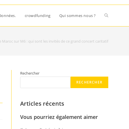
Données.
crowdfunding
Qui sommes nous ?
e Maroc sur M6 : qui sont les invités de ce grand concert caritatif
Rechercher
RECHERCHER
Articles récents
Vous pourriez également aimer