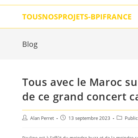
Skip
to
TOUSNOSPROJETS-BPIFRANCE
content
Blog
Tous avec le Maroc sur
de ce grand concert ca
Auteur/autrice
Post
Post
Alan Perret
13 septembre 2023
Publi
de
published:
category:
la
publication :
Pauline est à l’affût du moindre buzz et de la moindre s