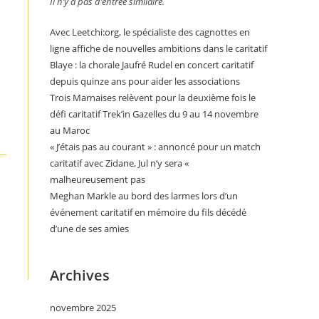
Il n’y a pas d’entrée similaire.
Avec Leetchi:org, le spécialiste des cagnottes en
ligne affiche de nouvelles ambitions dans le caritatif
Blaye : la chorale Jaufré Rudel en concert caritatif
depuis quinze ans pour aider les associations
Trois Marnaises relèvent pour la deuxième fois le
défi caritatif Trek’in Gazelles du 9 au 14 novembre
au Maroc
« J’étais pas au courant » : annoncé pour un match
caritatif avec Zidane, Jul n’y sera «
malheureusement pas
Meghan Markle au bord des larmes lors d’un
événement caritatif en mémoire du fils décédé
d’une de ses amies
Archives
novembre 2025