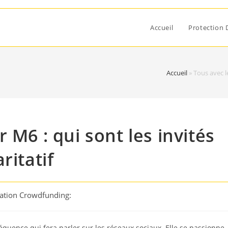
Accueil
Protection 
Accueil
»
Tous avec l
 M6 : qui sont les invités
ritatif
cation Crowdfunding:
équence qui fera parler sur les réseaux sociaux. Elle se passionne