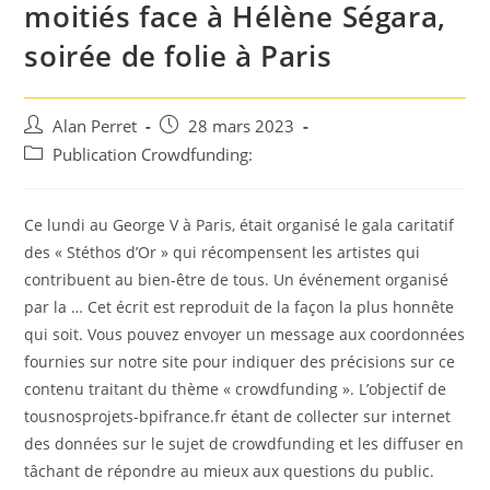
moitiés face à Hélène Ségara,
soirée de folie à Paris
Auteur/autrice
Post
Alan Perret
28 mars 2023
de
published:
Post
Publication Crowdfunding:
la
category:
publication :
Ce lundi au George V à Paris, était organisé le gala caritatif
des « Stéthos d’Or » qui récompensent les artistes qui
contribuent au bien-être de tous. Un événement organisé
par la … Cet écrit est reproduit de la façon la plus honnête
qui soit. Vous pouvez envoyer un message aux coordonnées
fournies sur notre site pour indiquer des précisions sur ce
contenu traitant du thème « crowdfunding ». L’objectif de
tousnosprojets-bpifrance.fr étant de collecter sur internet
des données sur le sujet de crowdfunding et les diffuser en
tâchant de répondre au mieux aux questions du public.