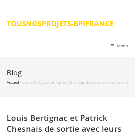
Skip
to
content
TOUSNOSPROJETS-BPIFRANCE
Menu
Blog
Accueil
»
Louis Bertignac et Patrick Chesnais de sortie avec leurs moitiés 
Louis Bertignac et Patrick
Chesnais de sortie avec leurs