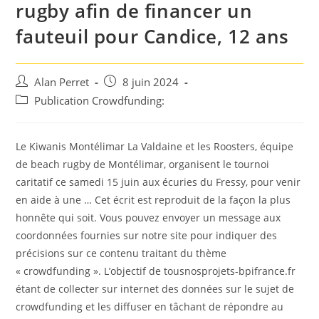
rugby afin de financer un
fauteuil pour Candice, 12 ans
Auteur/autrice
Post
Alan Perret
8 juin 2024
de
published:
Post
Publication Crowdfunding:
la
category:
publication :
Le Kiwanis Montélimar La Valdaine et les Roosters, équipe
de beach rugby de Montélimar, organisent le tournoi
caritatif ce samedi 15 juin aux écuries du Fressy, pour venir
en aide à une … Cet écrit est reproduit de la façon la plus
honnête qui soit. Vous pouvez envoyer un message aux
coordonnées fournies sur notre site pour indiquer des
précisions sur ce contenu traitant du thème
« crowdfunding ». L’objectif de tousnosprojets-bpifrance.fr
étant de collecter sur internet des données sur le sujet de
crowdfunding et les diffuser en tâchant de répondre au