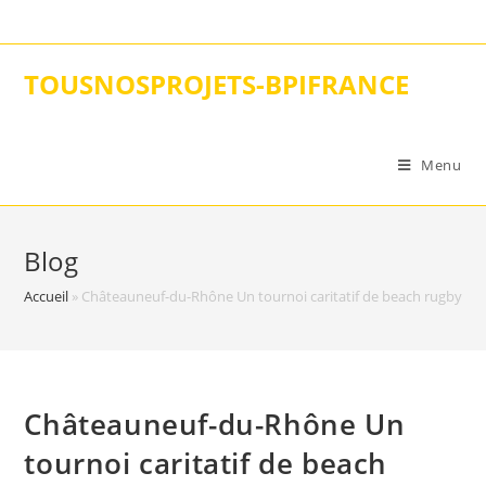
Skip
to
content
TOUSNOSPROJETS-BPIFRANCE
Menu
Blog
Accueil
»
Châteauneuf-du-Rhône Un tournoi caritatif de beach rugby afin
Châteauneuf-du-Rhône Un
tournoi caritatif de beach