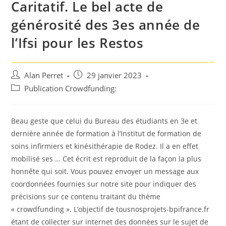
Caritatif. Le bel acte de
générosité des 3es année de
l’Ifsi pour les Restos
Auteur/autrice
Post
Alan Perret
29 janvier 2023
de
published:
Post
Publication Crowdfunding:
la
category:
publication :
Beau geste que celui du Bureau des étudiants en 3e et
dernière année de formation à l’Institut de formation de
soins infirmiers et kinésithérapie de Rodez. Il a en effet
mobilisé ses … Cet écrit est reproduit de la façon la plus
honnête qui soit. Vous pouvez envoyer un message aux
coordonnées fournies sur notre site pour indiquer des
précisions sur ce contenu traitant du thème
« crowdfunding ». L’objectif de tousnosprojets-bpifrance.fr
étant de collecter sur internet des données sur le sujet de