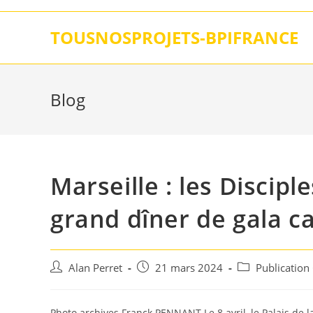
Skip
to
TOUSNOSPROJETS-BPIFRANCE
content
Blog
Marseille : les Discipl
grand dîner de gala car
Auteur/autrice
Post
Post
Alan Perret
21 mars 2024
Publication
de
published:
category:
la
publication :
Photo archives Franck PENNANT Le 8 avril, le Palais de la