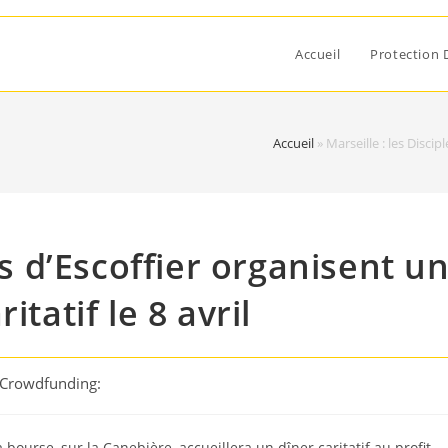
Accueil
Protection 
Accueil
»
Marseille : les Discip
es d’Escoffier organisent u
itatif le 8 avril
 Crowdfunding:
 bourse, sur la Canebière, accueillera un dîner caritatif au profit