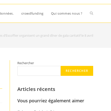
Données.
crowdfunding
Qui sommes nous ?
les d’Escoffier organisent un grand dîner de gala caritatif le 8 avril
n
Rechercher
RECHERCHER
Articles récents
Vous pourriez également aimer