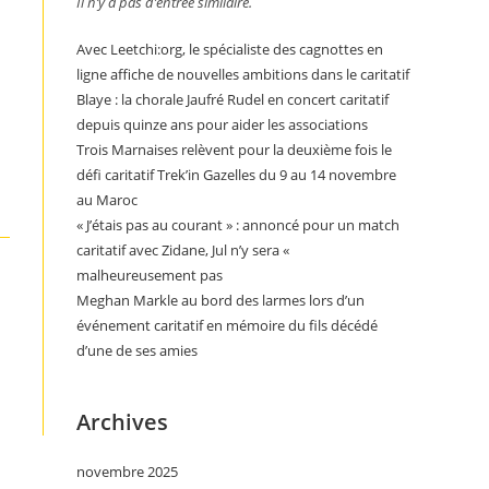
Il n’y a pas d’entrée similaire.
Avec Leetchi:org, le spécialiste des cagnottes en
ligne affiche de nouvelles ambitions dans le caritatif
Blaye : la chorale Jaufré Rudel en concert caritatif
depuis quinze ans pour aider les associations
Trois Marnaises relèvent pour la deuxième fois le
défi caritatif Trek’in Gazelles du 9 au 14 novembre
au Maroc
« J’étais pas au courant » : annoncé pour un match
caritatif avec Zidane, Jul n’y sera «
malheureusement pas
Meghan Markle au bord des larmes lors d’un
événement caritatif en mémoire du fils décédé
d’une de ses amies
Archives
novembre 2025