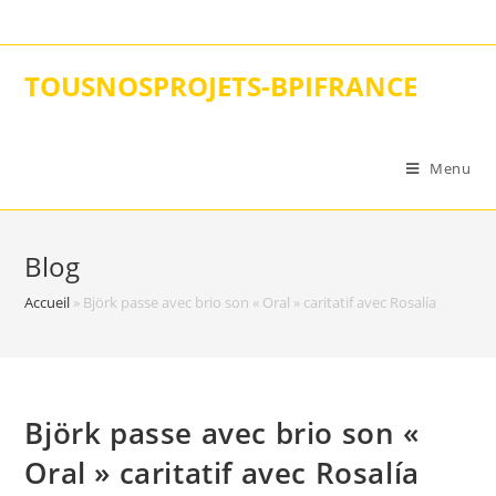
Skip
to
content
TOUSNOSPROJETS-BPIFRANCE
Menu
Blog
Accueil
»
Björk passe avec brio son « Oral » caritatif avec Rosalía
Björk passe avec brio son «
Oral » caritatif avec Rosalía