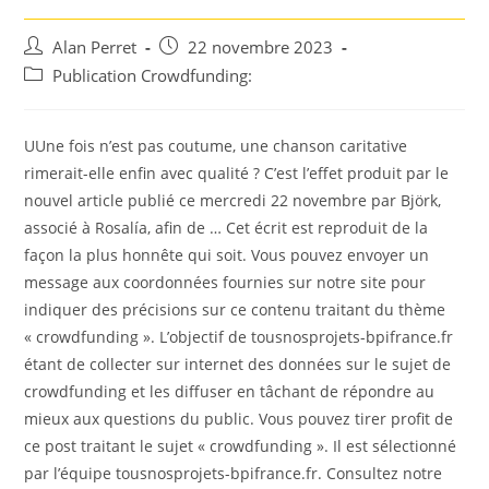
Auteur/autrice
Post
Alan Perret
22 novembre 2023
de
published:
Post
Publication Crowdfunding:
la
category:
publication :
UUne fois n’est pas coutume, une chanson caritative
rimerait-elle enfin avec qualité ? C’est l’effet produit par le
nouvel article publié ce mercredi 22 novembre par Björk,
associé à Rosalía, afin de … Cet écrit est reproduit de la
façon la plus honnête qui soit. Vous pouvez envoyer un
message aux coordonnées fournies sur notre site pour
indiquer des précisions sur ce contenu traitant du thème
« crowdfunding ». L’objectif de tousnosprojets-bpifrance.fr
étant de collecter sur internet des données sur le sujet de
crowdfunding et les diffuser en tâchant de répondre au
mieux aux questions du public. Vous pouvez tirer profit de
ce post traitant le sujet « crowdfunding ». Il est sélectionné
par l’équipe tousnosprojets-bpifrance.fr. Consultez notre