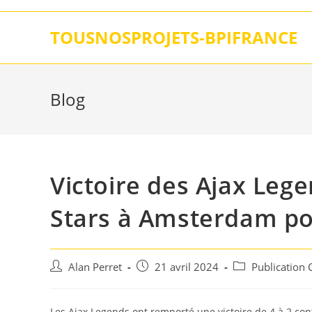
Skip
to
TOUSNOSPROJETS-BPIFRANCE
content
Blog
Victoire des Ajax Legen
Stars à Amsterdam pou
Auteur/autrice
Post
Post
Alan Perret
21 avril 2024
Publication
de
published:
category:
la
publication :
Les Ajax Legends ont remporté une victoire de 4 à 2 contr