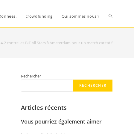
Données.
crowdfunding
Qui sommes nous ?
 4-2 contre les BIF All Stars à Amsterdam pour un match caritatif
Rechercher
RECHERCHER
Articles récents
Vous pourriez également aimer