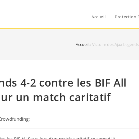
Accueil
Protection 
Accueil
»
Victoire des Ajax Legends
ds 4-2 contre les BIF All
r un match caritatif
 Crowdfunding:
e les BIF All Stars lors d’un match caritatif ce samedi à