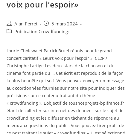
voix pour l’espoir»
Auteur/autrice
Post
Alan Perret
5 mars 2024
de
published:
Post
Publication Crowdfunding:
la
category:
publication :
Laurie Cholewa et Patrick Bruel réunis pour le grand
concert caritatif « Leurs voix pour l’espoir ». CL2P /
Christophe Lartige Les deux stars de la chanson et du
cinéma font partie du … Cet écrit est reproduit de la façon
la plus honnête qui soit. Vous pouvez envoyer un message
aux coordonnées fournies sur notre site pour indiquer des
précisions sur ce contenu traitant du thème
« crowdfunding ». L’objectif de tousnosprojets-bpifrance.fr
étant de collecter sur internet des données sur le sujet de
crowdfunding et les diffuser en tâchant de répondre au
mieux aux questions du public. Vous pouvez tirer profit de
ce post traitant le sujet « crowdfunding ». Il est sélectionné