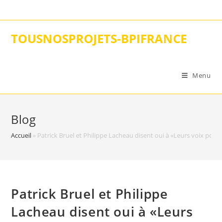
Skip
to
content
TOUSNOSPROJETS-BPIFRANCE
Menu
Blog
Accueil
»
Patrick Bruel et Philippe Lacheau disent oui à «Leurs voix pour 
Patrick Bruel et Philippe
Lacheau disent oui à «Leurs