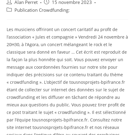
Auteur/autrice
Post
Alan Perret
15 novembre 2023
de
published:
Post
Publication Crowdfunding:
la
category:
publication :
Les musiciens offriront un concert caritatif au profit de
l’association « Jules et compagnie » Vendredi 24 novembre à
20H30, à l’Agora, un concert mélangeant le rock et le
classique sera donné en faveur … Cet écrit est reproduit de
la façon la plus honnête qui soit. Vous pouvez envoyer un
message aux coordonnées fournies sur notre site pour
indiquer des précisions sur ce contenu traitant du thème
« crowdfunding ». L’objectif de tousnosprojets-bpifrance.fr
étant de collecter sur internet des données sur le sujet de
crowdfunding et les diffuser en tâchant de répondre au
mieux aux questions du public. Vous pouvez tirer profit de
ce post traitant le sujet « crowdfunding ». Il est sélectionné
par l’équipe tousnosprojets-bpifrance.fr. Consultez notre
site internet tousnosprojets-bpifrance.fr et nos réseaux
sociaux dans l’optique d’être au courant des prochaines