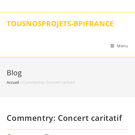
Skip
to
content
TOUSNOSPROJETS-BPIFRANCE
Menu
Blog
Accueil
»
Commentry: Concert caritatif
Commentry: Concert caritatif