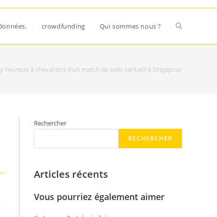
Données.
crowdfunding
Qui sommes nous ?
y heureux à cheval lors d’un match de polo caritatif à Singapour
Rechercher
RECHERCHER
Articles récents
Vous pourriez également aimer