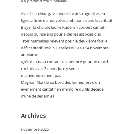
Il n’y a pas d’entrée similaire.
Avec Leetchi:org, le spécialiste des cagnottes en
ligne affiche de nouvelles ambitions dans le caritatif
Blaye : la chorale Jaufré Rudel en concert caritatif
depuis quinze ans pour aider les associations
Trois Marnaises relèvent pour la deuxième fois le
défi caritatif Trek’in Gazelles du 9 au 14 novembre
au Maroc
« J’étais pas au courant » : annoncé pour un match
caritatif avec Zidane, Jul n’y sera «
malheureusement pas
Meghan Markle au bord des larmes lors d’un
événement caritatif en mémoire du fils décédé
d’une de ses amies
Archives
novembre 2025