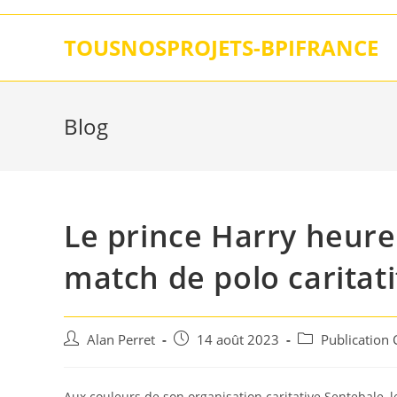
Skip
to
TOUSNOSPROJETS-BPIFRANCE
content
Blog
Le prince Harry heure
match de polo caritat
Auteur/autrice
Post
Post
Alan Perret
14 août 2023
Publication
de
published:
category:
la
publication :
Aux couleurs de son organisation caritative Sentebale, le