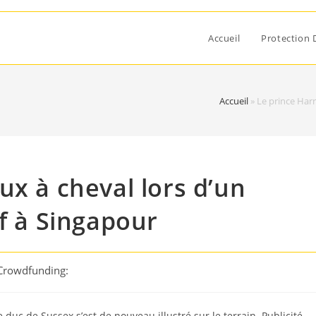
Accueil
Protection 
Accueil
»
Le prince Harr
ux à cheval lors d’un
if à Singapour
 Crowdfunding:
 duc de Sussex s’est de nouveau illustré sur le terrain. Publicité