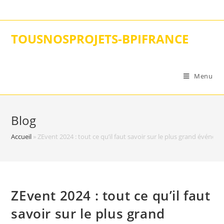
Skip
to
content
TOUSNOSPROJETS-BPIFRANCE
Menu
Blog
Accueil
»
ZEvent 2024 : tout ce qu’il faut savoir sur le plus grand événeme
ZEvent 2024 : tout ce qu’il faut
savoir sur le plus grand