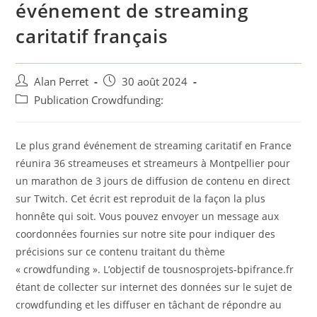
événement de streaming
caritatif français
Auteur/autrice
Post
Alan Perret
30 août 2024
de
published:
Post
Publication Crowdfunding:
la
category:
publication :
Le plus grand événement de streaming caritatif en France
réunira 36 streameuses et streameurs à Montpellier pour
un marathon de 3 jours de diffusion de contenu en direct
sur Twitch. Cet écrit est reproduit de la façon la plus
honnête qui soit. Vous pouvez envoyer un message aux
coordonnées fournies sur notre site pour indiquer des
précisions sur ce contenu traitant du thème
« crowdfunding ». L’objectif de tousnosprojets-bpifrance.fr
étant de collecter sur internet des données sur le sujet de
crowdfunding et les diffuser en tâchant de répondre au