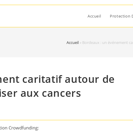
Accueil
Protection 
Accueil
»
Bordeaux : un événement carit
nt caritatif autour de
liser aux cancers
tion Crowdfunding: