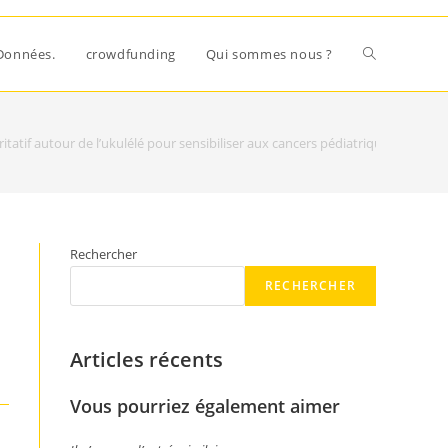
Données.
crowdfunding
Qui sommes nous ?
atif autour de l’ukulélé pour sensibiliser aux cancers pédiatriques
Rechercher
RECHERCHER
Articles récents
Vous pourriez également aimer