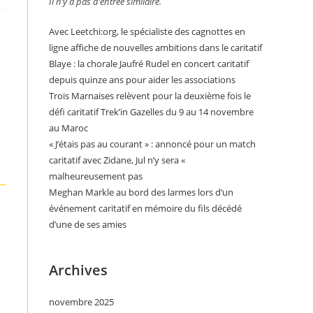
Il n’y a pas d’entrée similaire.
Avec Leetchi:org, le spécialiste des cagnottes en
ligne affiche de nouvelles ambitions dans le caritatif
.
Blaye : la chorale Jaufré Rudel en concert caritatif
depuis quinze ans pour aider les associations
Trois Marnaises relèvent pour la deuxième fois le
défi caritatif Trek’in Gazelles du 9 au 14 novembre
au Maroc
« J’étais pas au courant » : annoncé pour un match
caritatif avec Zidane, Jul n’y sera «
malheureusement pas
Meghan Markle au bord des larmes lors d’un
événement caritatif en mémoire du fils décédé
d’une de ses amies
Archives
novembre 2025