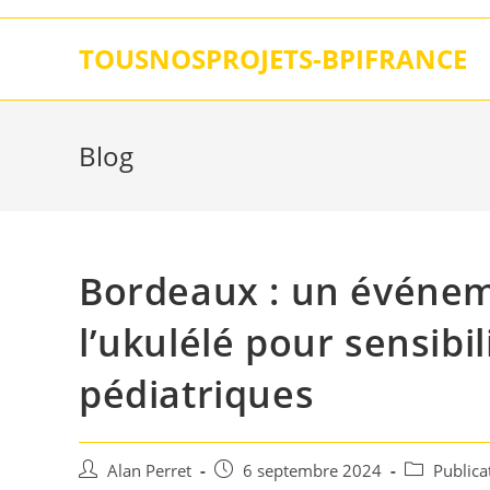
Skip
to
TOUSNOSPROJETS-BPIFRANCE
content
Blog
Bordeaux : un événeme
l’ukulélé pour sensibi
pédiatriques
Auteur/autrice
Post
Post
Alan Perret
6 septembre 2024
Publica