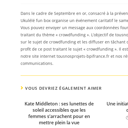
de
published:
category:
la
publication :
Dans le cadre de Septembre en or, consacré à la préventi
Ukulélé fun box organise un événement caritatif le samed
Vous pouvez envoyer un message aux coordonnées fourni
traitant du thème « crowdfunding ». L’objectif de tousno
sur le sujet de crowdfunding et les diffuser en tâchant
profit de ce post traitant le sujet « crowdfunding ». Il 
notre site internet tousnosprojets-bpifrance.fr et nos r
communications.
VOUS DEVRIEZ ÉGALEMENT AIMER
Kate Middleton : ses lunettes de
Une initia
soleil accessibles que les
femmes s’arrachent pour en
mettre plein la vue