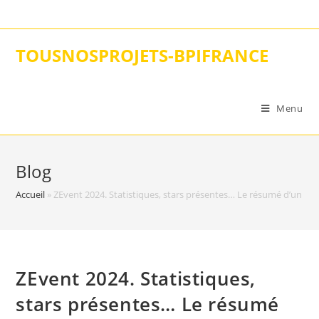
Skip
to
content
TOUSNOSPROJETS-BPIFRANCE
Menu
Blog
Accueil
»
ZEvent 2024. Statistiques, stars présentes… Le résumé d’un ma
ZEvent 2024. Statistiques,
stars présentes… Le résumé