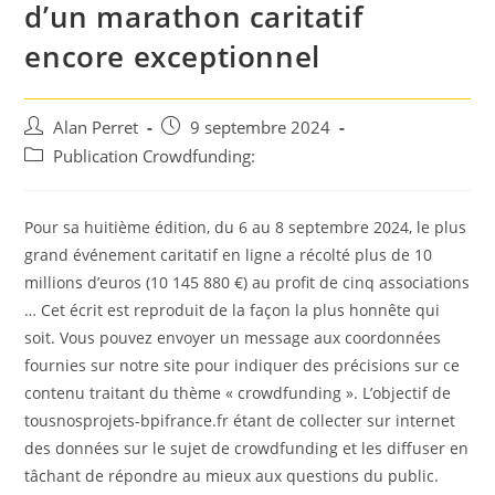
d’un marathon caritatif
encore exceptionnel
Auteur/autrice
Post
Alan Perret
9 septembre 2024
de
published:
Post
Publication Crowdfunding:
la
category:
publication :
Pour sa huitième édition, du 6 au 8 septembre 2024, le plus
grand événement caritatif en ligne a récolté plus de 10
millions d’euros (10 145 880 €) au profit de cinq associations
… Cet écrit est reproduit de la façon la plus honnête qui
soit. Vous pouvez envoyer un message aux coordonnées
fournies sur notre site pour indiquer des précisions sur ce
contenu traitant du thème « crowdfunding ». L’objectif de
tousnosprojets-bpifrance.fr étant de collecter sur internet
des données sur le sujet de crowdfunding et les diffuser en
tâchant de répondre au mieux aux questions du public.