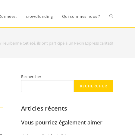
Données.
crowdfunding
Qui sommes nous ?
Villeurbanne Cet été, ils ont participé à un Pékin Express caritatif
Rechercher
RECHERCHER
Articles récents
Vous pourriez également aimer
re