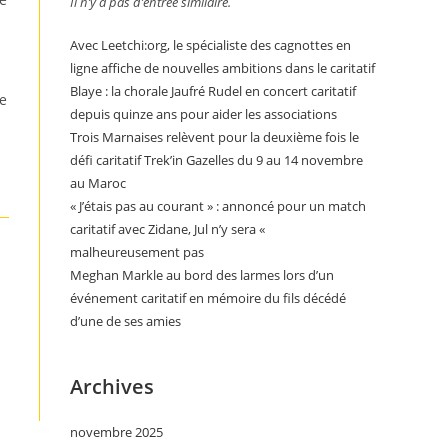
Il n’y a pas d’entrée similaire.
Avec Leetchi:org, le spécialiste des cagnottes en
ligne affiche de nouvelles ambitions dans le caritatif
Blaye : la chorale Jaufré Rudel en concert caritatif
de
depuis quinze ans pour aider les associations
Trois Marnaises relèvent pour la deuxième fois le
défi caritatif Trek’in Gazelles du 9 au 14 novembre
au Maroc
« J’étais pas au courant » : annoncé pour un match
caritatif avec Zidane, Jul n’y sera «
malheureusement pas
Meghan Markle au bord des larmes lors d’un
événement caritatif en mémoire du fils décédé
d’une de ses amies
Archives
novembre 2025