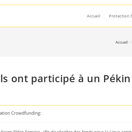
Accueil
Protection 
Accueil
»
ils ont participé à un Pékin
cation Crowdfunding:
 façon Pékin Express, afin de récolter des fonds pour la Ligue cont