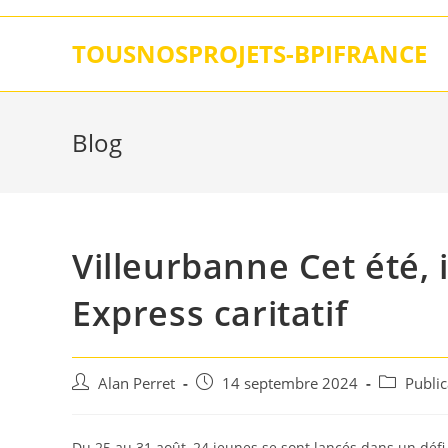
Skip
to
TOUSNOSPROJETS-BPIFRANCE
content
Blog
Villeurbanne Cet été, 
Express caritatif
Auteur/autrice
Post
Post
Alan Perret
14 septembre 2024
Publi
de
published:
category:
la
publication :
Du 25 au 31 août, 24 jeunes se sont lancés dans un défi,