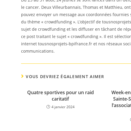
le cancer. Deux Villeurbannais, Thomas et Matthieu, ont 
pouvez envoyer un message aux coordonnées fournies sur
du thème « crowdfunding ». L’objectif de tousnosprojets-
sujet de crowdfunding et les diffuser en tâchant de rép
ce post traitant le sujet « crowdfunding ». Il est sélect
internet tousnosprojets-bpifrance.fr et nos réseaux soc
communications.
VOUS DEVRIEZ ÉGALEMENT AIMER
Quatre sportives pour un raid
Week-end 
caritatif
Sainte-
l’associa
4 janvier 2024