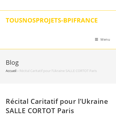
Skip
to
content
TOUSNOSPROJETS-BPIFRANCE
Menu
Blog
Accueil
»
Récital Caritatif pour l’Ukraine SALLE CORTOT Paris
Récital Caritatif pour l’Ukraine
SALLE CORTOT Paris