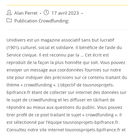
Auteur/autrice
Post
Alan Perret
17 avril 2023
de
published:
Post
Publication Crowdfunding:
la
category:
publication :
Unidivers est un magazine associatif sans but lucratif
(1901), culturel, social et solidaire. Il bénéficie de l’aide du
Service civique. Il est reconnu par la … Cet écrit est
reproduit de la façon la plus honnête qui soit. Vous pouvez
envoyer un message aux coordonnées fournies sur notre
site pour indiquer des précisions sur ce contenu traitant du
thème « crowdfunding ». L’objectif de tousnosprojets-
bpifrance.fr étant de collecter sur internet des données sur
le sujet de crowdfunding et les diffuser en tâchant de
répondre au mieux aux questions du public. Vous pouvez
tirer profit de ce post traitant le sujet « crowdfunding ». Il
est sélectionné par l’équipe tousnosprojets-bpifrance.fr.
Consultez notre site internet tousnosprojets-bpifrance.fr et