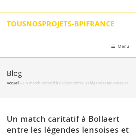
Skip
to
content
TOUSNOSPROJETS-BPIFRANCE
Menu
Blog
Accueil
»
Un match caritatif à Bollaert entre les légendes lensoises et le
Un match caritatif à Bollaert
entre les légendes lensoises et