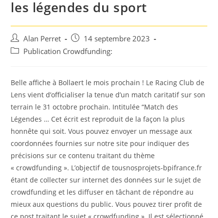
les légendes du sport
Auteur/autrice
Post
Alan Perret
14 septembre 2023
de
published:
Post
Publication Crowdfunding:
la
category:
publication :
Belle affiche à Bollaert le mois prochain ! Le Racing Club de
Lens vient d’officialiser la tenue d’un match caritatif sur son
terrain le 31 octobre prochain. Intitulée “Match des
Légendes … Cet écrit est reproduit de la façon la plus
honnête qui soit. Vous pouvez envoyer un message aux
coordonnées fournies sur notre site pour indiquer des
précisions sur ce contenu traitant du thème
« crowdfunding ». L’objectif de tousnosprojets-bpifrance.fr
étant de collecter sur internet des données sur le sujet de
crowdfunding et les diffuser en tâchant de répondre au
mieux aux questions du public. Vous pouvez tirer profit de
ce post traitant le sujet « crowdfunding ». Il est sélectionné