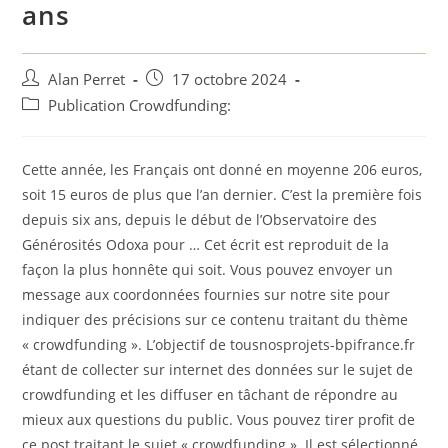
ans
Auteur/autrice
Post
Alan Perret
17 octobre 2024
de
published:
Post
Publication Crowdfunding:
la
category:
publication :
Cette année, les Français ont donné en moyenne 206 euros,
soit 15 euros de plus que l’an dernier. C’est la première fois
depuis six ans, depuis le début de l’Observatoire des
Générosités Odoxa pour … Cet écrit est reproduit de la
façon la plus honnête qui soit. Vous pouvez envoyer un
message aux coordonnées fournies sur notre site pour
indiquer des précisions sur ce contenu traitant du thème
« crowdfunding ». L’objectif de tousnosprojets-bpifrance.fr
étant de collecter sur internet des données sur le sujet de
crowdfunding et les diffuser en tâchant de répondre au
mieux aux questions du public. Vous pouvez tirer profit de
ce post traitant le sujet « crowdfunding ». Il est sélectionné