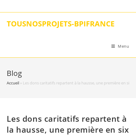
Skip
to
content
TOUSNOSPROJETS-BPIFRANCE
Menu
Blog
Accueil
»
Les dons caritatifs repartent à la hausse, une première en six a
Les dons caritatifs repartent à
la hausse, une première en six