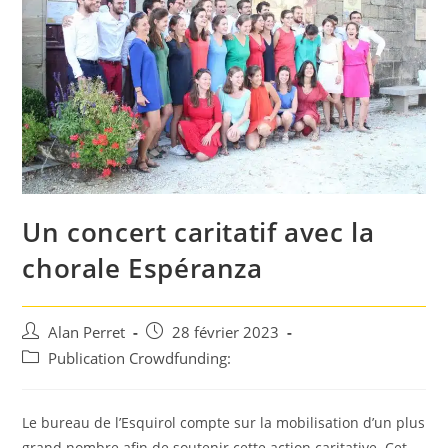
Un concert caritatif avec la
chorale Espéranza
Auteur/autrice
Post
Alan Perret
28 février 2023
de
published:
Post
Publication Crowdfunding:
la
category:
publication :
Le bureau de l’Esquirol compte sur la mobilisation d’un plus
grand nombre afin de soutenir cette action caritative. Cet