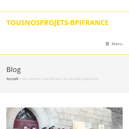
Skip
to
content
TOUSNOSPROJETS-BPIFRANCE
Menu
Blog
Accueil
»
Un concert caritatif avec la chorale Espéranza