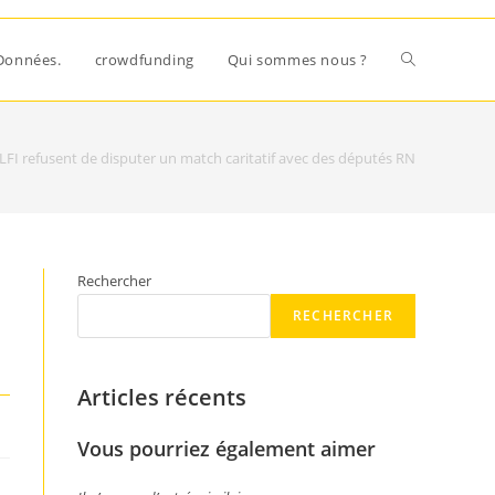
Données.
crowdfunding
Qui sommes nous ?
LFI refusent de disputer un match caritatif avec des députés RN
Rechercher
RECHERCHER
Articles récents
Vous pourriez également aimer
,