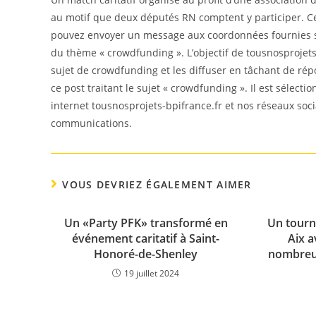
au motif que deux députés RN comptent y participer. Cet 
pouvez envoyer un message aux coordonnées fournies sur
du thème « crowdfunding ». L’objectif de tousnosprojets-
sujet de crowdfunding et les diffuser en tâchant de rép
ce post traitant le sujet « crowdfunding ». Il est sélect
internet tousnosprojets-bpifrance.fr et nos réseaux soc
communications.
VOUS DEVRIEZ ÉGALEMENT AIMER
Un «Party PFK» transformé en
Un tourno
événement caritatif à Saint-
Aix a
Honoré-de-Shenley
nombreus
19 juillet 2024