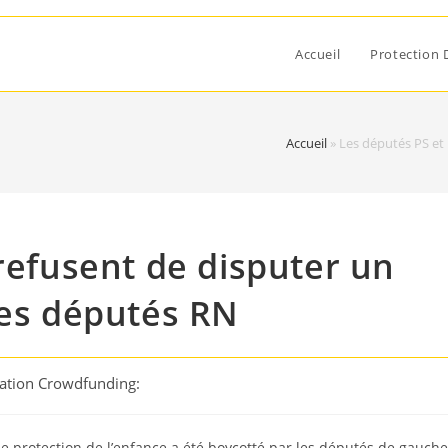
Accueil
Protection 
Accueil
»
Les députés PS et 
 refusent de disputer un
des députés RN
cation Crowdfunding:
de protection de l’enfance a été boycotté par les députés de gauche