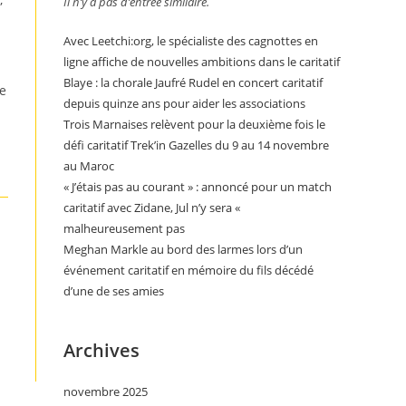
Il n’y a pas d’entrée similaire.
Avec Leetchi:org, le spécialiste des cagnottes en
ligne affiche de nouvelles ambitions dans le caritatif
Blaye : la chorale Jaufré Rudel en concert caritatif
de
depuis quinze ans pour aider les associations
Trois Marnaises relèvent pour la deuxième fois le
défi caritatif Trek’in Gazelles du 9 au 14 novembre
au Maroc
« J’étais pas au courant » : annoncé pour un match
caritatif avec Zidane, Jul n’y sera «
malheureusement pas
Meghan Markle au bord des larmes lors d’un
événement caritatif en mémoire du fils décédé
d’une de ses amies
Archives
novembre 2025