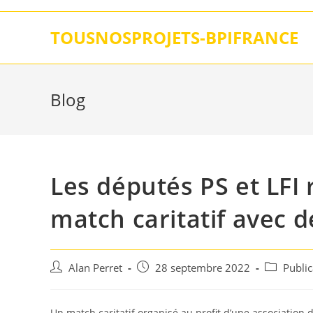
Skip
to
TOUSNOSPROJETS-BPIFRANCE
content
Blog
Les députés PS et LFI
match caritatif avec 
Auteur/autrice
Post
Post
Alan Perret
28 septembre 2022
Publi
de
published:
category:
la
publication :
Un match caritatif organisé au profit d’une association 