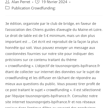
Auteur/autrice
Post
Alan Perret
19 février 2024
de
published:
Post
Publication Crowdfunding:
la
category:
publication :
3e édition, organisée par le club de bridge, en faveur de
l’association des Chiens guides d’aveugle du Maine-et-Loire.
Le droit de table est de 5 € minimum, mais un don plus
important est … Cet écrit est reproduit de la façon la plus
honnête qui soit. Vous pouvez envoyer un message aux
coordonnées fournies sur notre site pour indiquer des
précisions sur ce contenu traitant du thème
« crowdfunding ». L’objectif de tousnosprojets-bpifrance.fr
étant de collecter sur internet des données sur le sujet de
crowdfunding et les diffuser en tâchant de répondre au
mieux aux questions du public. Vous pouvez tirer profit de
ce post traitant le sujet « crowdfunding ». Il est sélectionné
par l’équipe tousnosprojets-bpifrance.fr. Consultez notre
site internet tousnosprojets-bpifrance.fr et nos réseaux
sociaux dans l’optique d’être au courant des prochaines