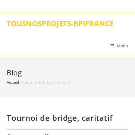
Skip
to
content
TOUSNOSPROJETS-BPIFRANCE
Menu
Blog
Accueil
»
Tournoi de bridge, caritatif
Tournoi de bridge, caritatif