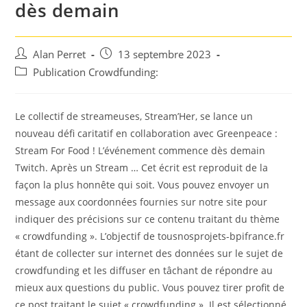
dès demain
Auteur/autrice
Post
Alan Perret
13 septembre 2023
de
published:
Post
Publication Crowdfunding:
la
category:
publication :
Le collectif de streameuses, Stream’Her, se lance un
nouveau défi caritatif en collaboration avec Greenpeace :
Stream For Food ! L’événement commence dès demain
Twitch. Après un Stream … Cet écrit est reproduit de la
façon la plus honnête qui soit. Vous pouvez envoyer un
message aux coordonnées fournies sur notre site pour
indiquer des précisions sur ce contenu traitant du thème
« crowdfunding ». L’objectif de tousnosprojets-bpifrance.fr
étant de collecter sur internet des données sur le sujet de
crowdfunding et les diffuser en tâchant de répondre au
mieux aux questions du public. Vous pouvez tirer profit de
ce post traitant le sujet « crowdfunding ». Il est sélectionné