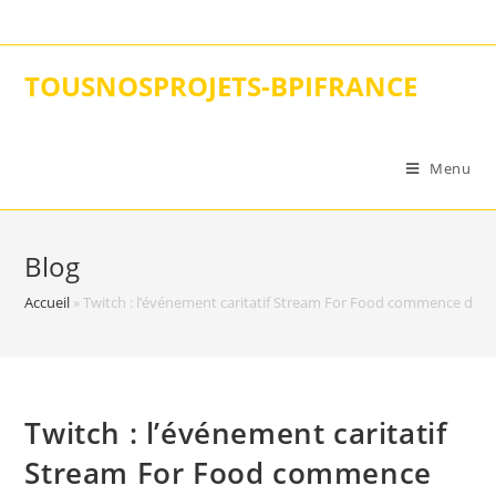
Skip
to
content
TOUSNOSPROJETS-BPIFRANCE
Menu
Blog
Accueil
»
Twitch : l’événement caritatif Stream For Food commence dès
Twitch : l’événement caritatif
Stream For Food commence