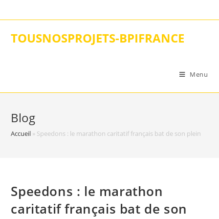
Skip
to
content
TOUSNOSPROJETS-BPIFRANCE
Menu
Blog
Accueil
»
Speedons : le marathon caritatif français bat de son plein
Speedons : le marathon
caritatif français bat de son