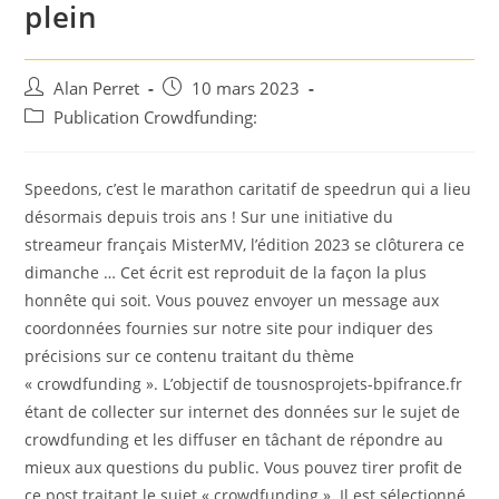
plein
Auteur/autrice
Post
Alan Perret
10 mars 2023
de
published:
Post
Publication Crowdfunding:
la
category:
publication :
Speedons, c’est le marathon caritatif de speedrun qui a lieu
désormais depuis trois ans ! Sur une initiative du
streameur français MisterMV, l’édition 2023 se clôturera ce
dimanche … Cet écrit est reproduit de la façon la plus
honnête qui soit. Vous pouvez envoyer un message aux
coordonnées fournies sur notre site pour indiquer des
précisions sur ce contenu traitant du thème
« crowdfunding ». L’objectif de tousnosprojets-bpifrance.fr
étant de collecter sur internet des données sur le sujet de
crowdfunding et les diffuser en tâchant de répondre au
mieux aux questions du public. Vous pouvez tirer profit de
ce post traitant le sujet « crowdfunding ». Il est sélectionné