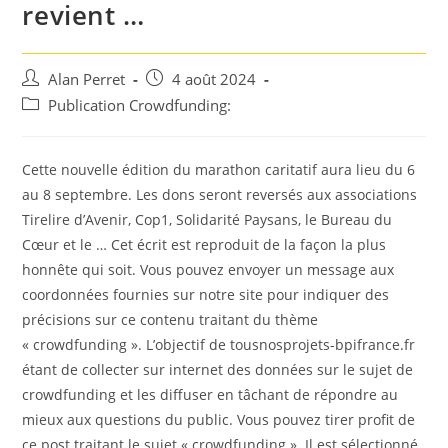
revient …
Auteur/autrice
Post
Alan Perret
4 août 2024
de
published:
Post
Publication Crowdfunding:
la
category:
publication :
Cette nouvelle édition du marathon caritatif aura lieu du 6
au 8 septembre. Les dons seront reversés aux associations
Tirelire d’Avenir, Cop1, Solidarité Paysans, le Bureau du
Cœur et le … Cet écrit est reproduit de la façon la plus
honnête qui soit. Vous pouvez envoyer un message aux
coordonnées fournies sur notre site pour indiquer des
précisions sur ce contenu traitant du thème
« crowdfunding ». L’objectif de tousnosprojets-bpifrance.fr
étant de collecter sur internet des données sur le sujet de
crowdfunding et les diffuser en tâchant de répondre au
mieux aux questions du public. Vous pouvez tirer profit de
ce post traitant le sujet « crowdfunding ». Il est sélectionné