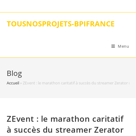
Skip
to
content
TOUSNOSPROJETS-BPIFRANCE
Menu
Blog
Accueil
»
ZEvent : le marathon caritatif à succès du streamer Zerator rev
ZEvent : le marathon caritatif
à succès du streamer Zerator