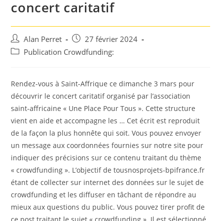
concert caritatif
Auteur/autrice
Post
Alan Perret
27 février 2024
de
published:
Post
Publication Crowdfunding:
la
category:
publication :
Rendez-vous à Saint-Affrique ce dimanche 3 mars pour
découvrir le concert caritatif organisé par l’association
saint-affricaine « Une Place Pour Tous ». Cette structure
vient en aide et accompagne les … Cet écrit est reproduit
de la façon la plus honnête qui soit. Vous pouvez envoyer
un message aux coordonnées fournies sur notre site pour
indiquer des précisions sur ce contenu traitant du thème
« crowdfunding ». L’objectif de tousnosprojets-bpifrance.fr
étant de collecter sur internet des données sur le sujet de
crowdfunding et les diffuser en tâchant de répondre au
mieux aux questions du public. Vous pouvez tirer profit de
ce post traitant le sujet « crowdfunding ». Il est sélectionné