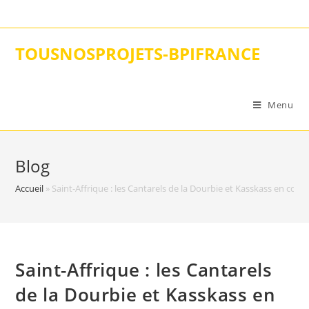
Skip
to
content
TOUSNOSPROJETS-BPIFRANCE
Menu
Blog
Accueil
»
Saint-Affrique : les Cantarels de la Dourbie et Kasskass en concer
Saint-Affrique : les Cantarels
de la Dourbie et Kasskass en