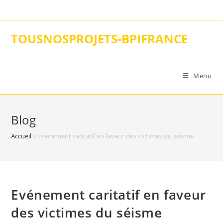
Skip
to
content
TOUSNOSPROJETS-BPIFRANCE
Menu
Blog
Accueil
»
Evénement caritatif en faveur des victimes du séisme
Evénement caritatif en faveur
des victimes du séisme