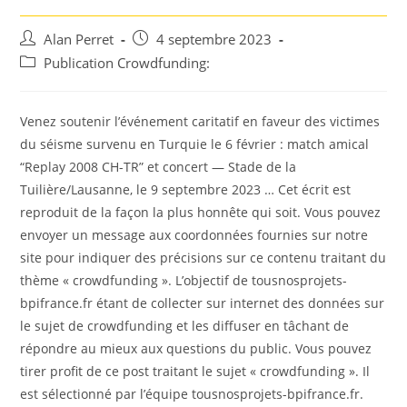
Auteur/autrice
Post
Alan Perret
4 septembre 2023
de
published:
Post
Publication Crowdfunding:
la
category:
publication :
Venez soutenir l’événement caritatif en faveur des victimes
du séisme survenu en Turquie le 6 février : match amical
“Replay 2008 CH-TR” et concert ― Stade de la
Tuilière/Lausanne, le 9 septembre 2023 … Cet écrit est
reproduit de la façon la plus honnête qui soit. Vous pouvez
envoyer un message aux coordonnées fournies sur notre
site pour indiquer des précisions sur ce contenu traitant du
thème « crowdfunding ». L’objectif de tousnosprojets-
bpifrance.fr étant de collecter sur internet des données sur
le sujet de crowdfunding et les diffuser en tâchant de
répondre au mieux aux questions du public. Vous pouvez
tirer profit de ce post traitant le sujet « crowdfunding ». Il
est sélectionné par l’équipe tousnosprojets-bpifrance.fr.