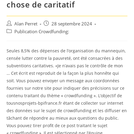
chose de caritatif
Auteur/autrice
Post
Alan Perret
28 septembre 2024
de
published:
Post
Publication Crowdfunding:
la
category:
publication :
Seules 8,5% des dépenses de l’organisation du mannequin,
censée lutter contre la pauvreté, ont été consacrées à des
subventions caritatives. «Je n’avais pas le contrôle de mon
… Cet écrit est reproduit de la façon la plus honnête qui
soit. Vous pouvez envoyer un message aux coordonnées
fournies sur notre site pour indiquer des précisions sur ce
contenu traitant du thème « crowdfunding ». L’objectif de
tousnosprojets-bpifrance.fr étant de collecter sur internet
des données sur le sujet de crowdfunding et les diffuser en
tâchant de répondre au mieux aux questions du public.
Vous pouvez tirer profit de ce post traitant le sujet
« crowdfunding ». Il est sélectionné par l’équipe