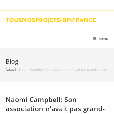
Skip
to
content
TOUSNOSPROJETS-BPIFRANCE
Menu
Blog
Accueil
»
Naomi Campbell: Son association n’avait pas grand-chose de car
Naomi Campbell: Son
association n’avait pas grand-