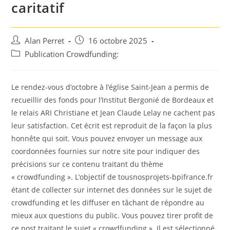
caritatif
Auteur/autrice
Post
Alan Perret
16 octobre 2025
de
published:
Post
Publication Crowdfunding:
la
category:
publication :
Le rendez-vous d’octobre à l’église Saint-Jean a permis de
recueillir des fonds pour l’Institut Bergonié de Bordeaux et
le relais ARI Christiane et Jean Claude Lelay ne cachent pas
leur satisfaction. Cet écrit est reproduit de la façon la plus
honnête qui soit. Vous pouvez envoyer un message aux
coordonnées fournies sur notre site pour indiquer des
précisions sur ce contenu traitant du thème
« crowdfunding ». L’objectif de tousnosprojets-bpifrance.fr
étant de collecter sur internet des données sur le sujet de
crowdfunding et les diffuser en tâchant de répondre au
mieux aux questions du public. Vous pouvez tirer profit de
ce post traitant le sujet « crowdfunding ». Il est sélectionné