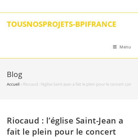
Skip
to
content
TOUSNOSPROJETS-BPIFRANCE
Menu
Blog
Accueil
»
Riocaud : l’église Saint-Jean a fait le plein pour le concert caritati
Riocaud : l’église Saint-Jean a
fait le plein pour le concert