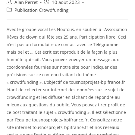
Auteur/autrice
Post
Alan Perret
10 août 2023
de
published:
Post
Publication Crowdfunding:
la
category:
publication :
Avec le groupe vocal Les Noutous, en soutien à l’Association
Rêves de clown qui fête ses 25 ans. Participation libre. Ceci
n’est pas un formulaire de contact avec Le Télégramme
mais bel et … Cet écrit est reproduit de la façon la plus
honnête qui soit. Vous pouvez envoyer un message aux
coordonnées fournies sur notre site pour indiquer des
précisions sur ce contenu traitant du thème
« crowdfunding ». L’objectif de tousnosprojets-bpifrance.fr
étant de collecter sur internet des données sur le sujet de
crowdfunding et les diffuser en tâchant de répondre au
mieux aux questions du public. Vous pouvez tirer profit de
ce post traitant le sujet « crowdfunding ». Il est sélectionné
par l’équipe tousnosprojets-bpifrance.fr. Consultez notre
site internet tousnosprojets-bpifrance.fr et nos réseaux
sociaux dans l’optique d’être au courant des prochaines