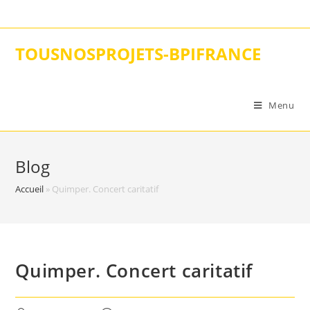
Skip
to
content
TOUSNOSPROJETS-BPIFRANCE
Menu
Blog
Accueil
»
Quimper. Concert caritatif
Quimper. Concert caritatif