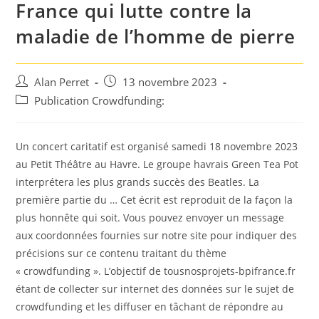
France qui lutte contre la
maladie de l’homme de pierre
Auteur/autrice
Post
Alan Perret
13 novembre 2023
de
published:
Post
Publication Crowdfunding:
la
category:
publication :
Un concert caritatif est organisé samedi 18 novembre 2023
au Petit Théâtre au Havre. Le groupe havrais Green Tea Pot
interprétera les plus grands succès des Beatles. La
première partie du … Cet écrit est reproduit de la façon la
plus honnête qui soit. Vous pouvez envoyer un message
aux coordonnées fournies sur notre site pour indiquer des
précisions sur ce contenu traitant du thème
« crowdfunding ». L’objectif de tousnosprojets-bpifrance.fr
étant de collecter sur internet des données sur le sujet de
crowdfunding et les diffuser en tâchant de répondre au