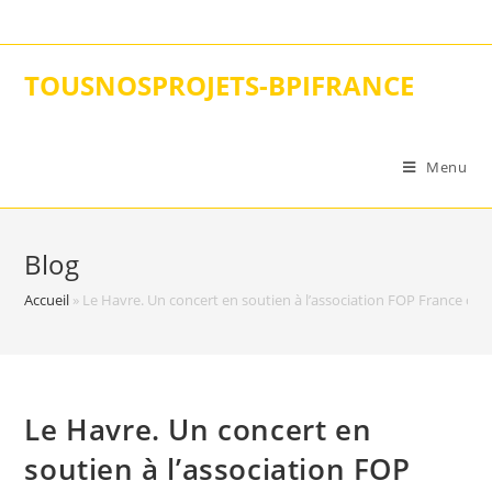
Skip
to
content
TOUSNOSPROJETS-BPIFRANCE
Menu
Blog
Accueil
»
Le Havre. Un concert en soutien à l’association FOP France qui
Le Havre. Un concert en
soutien à l’association FOP