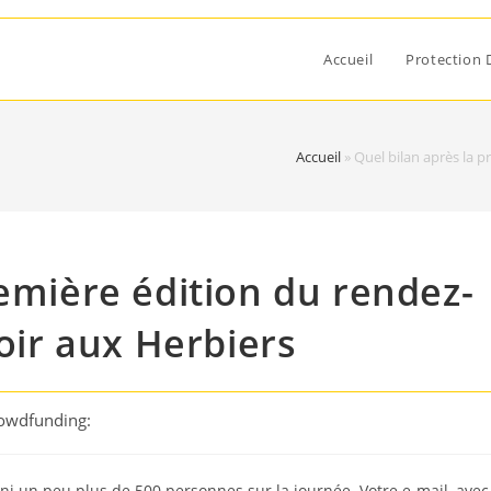
Accueil
Protection 
Accueil
»
Quel bilan après la p
remière édition du rendez-
poir aux Herbiers
rowdfunding:
uni un peu plus de 500 personnes sur la journée. Votre e-mail, avec