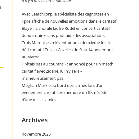
Il n’y a pas d’entrée similaire.
t.
Avec Leetchi:org, le spécialiste des cagnottes en
ligne affiche de nouvelles ambitions dans le caritatif
Blaye : la chorale Jaufré Rudel en concert caritatif
depuis quinze ans pour aider les associations
Trois Marnaises relèvent pour la deuxième fois le
défi caritatif Trek’in Gazelles du 9 au 14 novembre
au Maroc
« J’étais pas au courant » : annoncé pour un match
caritatif avec Zidane, Jul n’y sera «
malheureusement pas
Meghan Markle au bord des larmes lors d’un
événement caritatif en mémoire du fils décédé
d’une de ses amies
Archives
novembre 2025