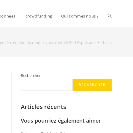
Données.
crowdfunding
Qui sommes nous ?
remière édition du rendez-vous caritatif Fest’Espoir aux Herbiers
Rechercher
RECHERCHER
Articles récents
Vous pourriez également aimer