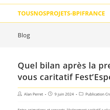
Skip
to
TOUSNOSPROJETS-BPIFRANCE
content
Blog
Quel bilan après la p
vous caritatif Fest’Es
Auteur/autrice
Post
Post
Alan Perret
9 juin 2024
Publication C
de
published:
category:
la
publication :
Entre animations et concerts, l’événement caritatif a ré