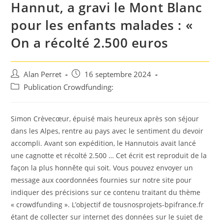
Hannut, a gravi le Mont Blanc
pour les enfants malades : «
On a récolté 2.500 euros
Auteur/autrice
Post
Alan Perret
16 septembre 2024
de
published:
Post
Publication Crowdfunding:
la
category:
publication :
Simon Crèvecœur, épuisé mais heureux après son séjour
dans les Alpes, rentre au pays avec le sentiment du devoir
accompli. Avant son expédition, le Hannutois avait lancé
une cagnotte et récolté 2.500 … Cet écrit est reproduit de la
façon la plus honnête qui soit. Vous pouvez envoyer un
message aux coordonnées fournies sur notre site pour
indiquer des précisions sur ce contenu traitant du thème
« crowdfunding ». L’objectif de tousnosprojets-bpifrance.fr
étant de collecter sur internet des données sur le sujet de