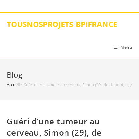
Skip
to
content
TOUSNOSPROJETS-BPIFRANCE
Menu
Blog
Accueil
»
Guéri d’une tumeur au cerveau, Simon (29), de Hannut, a gravi 
Guéri d’une tumeur au
cerveau, Simon (29), de