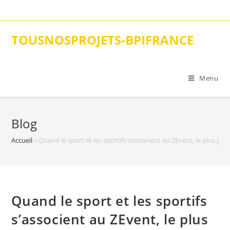
Skip
to
content
TOUSNOSPROJETS-BPIFRANCE
Menu
Blog
Accueil
»
Quand le sport et les sportifs s’associent au ZEvent, le plus gr
Quand le sport et les sportifs
s’associent au ZEvent, le plus