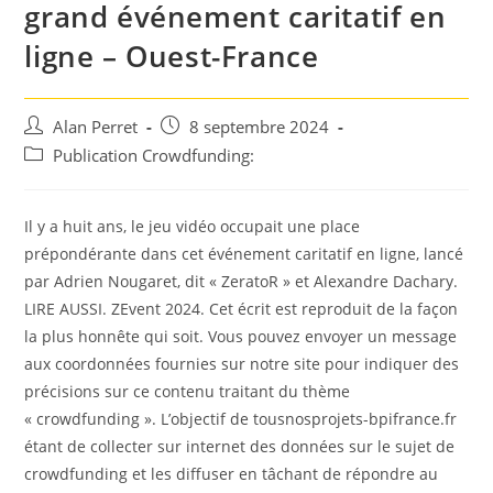
grand événement caritatif en
ligne – Ouest-France
Auteur/autrice
Post
Alan Perret
8 septembre 2024
de
published:
Post
Publication Crowdfunding:
la
category:
publication :
Il y a huit ans, le jeu vidéo occupait une place
prépondérante dans cet événement caritatif en ligne, lancé
par Adrien Nougaret, dit « ZeratoR » et Alexandre Dachary.
LIRE AUSSI. ZEvent 2024. Cet écrit est reproduit de la façon
la plus honnête qui soit. Vous pouvez envoyer un message
aux coordonnées fournies sur notre site pour indiquer des
précisions sur ce contenu traitant du thème
« crowdfunding ». L’objectif de tousnosprojets-bpifrance.fr
étant de collecter sur internet des données sur le sujet de
crowdfunding et les diffuser en tâchant de répondre au