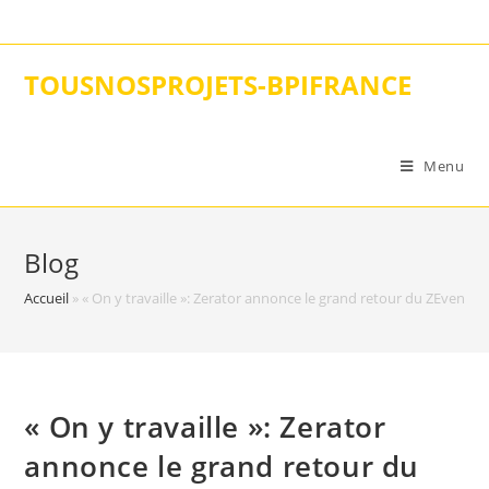
Skip
to
content
TOUSNOSPROJETS-BPIFRANCE
Menu
Blog
Accueil
»
« On y travaille »: Zerator annonce le grand retour du ZEvent c
« On y travaille »: Zerator
annonce le grand retour du