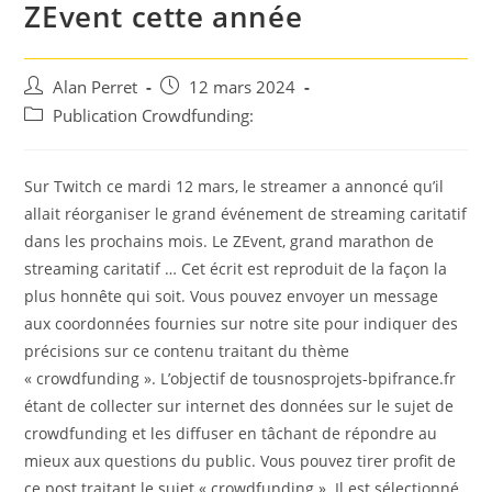
ZEvent cette année
Auteur/autrice
Post
Alan Perret
12 mars 2024
de
published:
Post
Publication Crowdfunding:
la
category:
publication :
Sur Twitch ce mardi 12 mars, le streamer a annoncé qu’il
allait réorganiser le grand événement de streaming caritatif
dans les prochains mois. Le ZEvent, grand marathon de
streaming caritatif … Cet écrit est reproduit de la façon la
plus honnête qui soit. Vous pouvez envoyer un message
aux coordonnées fournies sur notre site pour indiquer des
précisions sur ce contenu traitant du thème
« crowdfunding ». L’objectif de tousnosprojets-bpifrance.fr
étant de collecter sur internet des données sur le sujet de
crowdfunding et les diffuser en tâchant de répondre au
mieux aux questions du public. Vous pouvez tirer profit de
ce post traitant le sujet « crowdfunding ». Il est sélectionné