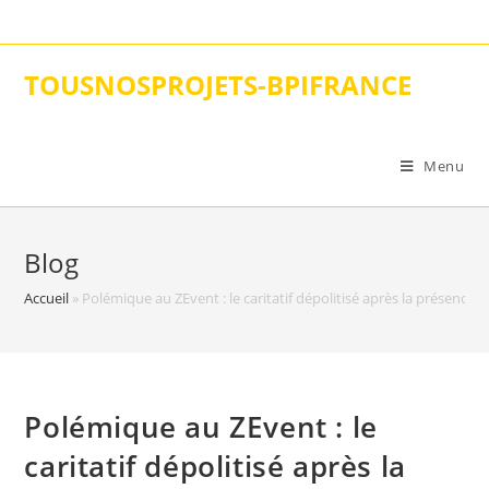
Skip
to
content
TOUSNOSPROJETS-BPIFRANCE
Menu
Blog
Accueil
»
Polémique au ZEvent : le caritatif dépolitisé après la présence
Polémique au ZEvent : le
caritatif dépolitisé après la