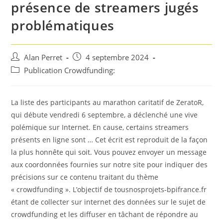
présence de streamers jugés
problématiques
Auteur/autrice
Post
Alan Perret
4 septembre 2024
de
published:
Post
Publication Crowdfunding:
la
category:
publication :
La liste des participants au marathon caritatif de ZeratoR,
qui débute vendredi 6 septembre, a déclenché une vive
polémique sur Internet. En cause, certains streamers
présents en ligne sont … Cet écrit est reproduit de la façon
la plus honnête qui soit. Vous pouvez envoyer un message
aux coordonnées fournies sur notre site pour indiquer des
précisions sur ce contenu traitant du thème
« crowdfunding ». L’objectif de tousnosprojets-bpifrance.fr
étant de collecter sur internet des données sur le sujet de
crowdfunding et les diffuser en tâchant de répondre au