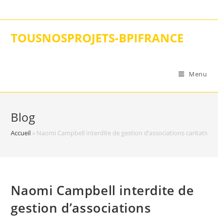
Skip
to
content
TOUSNOSPROJETS-BPIFRANCE
Menu
Blog
Accueil
»
Naomi Campbell interdite de gestion d’associations caritatives
Naomi Campbell interdite de
gestion d’associations