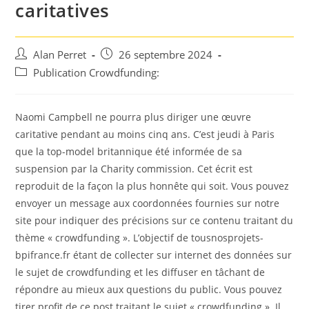
caritatives
Auteur/autrice
Post
Alan Perret
26 septembre 2024
de
published:
Post
Publication Crowdfunding:
la
category:
publication :
Naomi Campbell ne pourra plus diriger une œuvre
caritative pendant au moins cinq ans. C’est jeudi à Paris
que la top-model britannique été informée de sa
suspension par la Charity commission. Cet écrit est
reproduit de la façon la plus honnête qui soit. Vous pouvez
envoyer un message aux coordonnées fournies sur notre
site pour indiquer des précisions sur ce contenu traitant du
thème « crowdfunding ». L’objectif de tousnosprojets-
bpifrance.fr étant de collecter sur internet des données sur
le sujet de crowdfunding et les diffuser en tâchant de
répondre au mieux aux questions du public. Vous pouvez
tirer profit de ce post traitant le sujet « crowdfunding ». Il